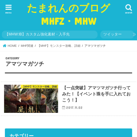
たまれんのブログ
menu
search
MHFZ・MHW
【MHW:IB】カスタム強化素材・入手先
ツイッター
HOME
MHF関連
【MHF】モンスター攻略、詳細
アマツマガツチ
アマツマガツチ
【MHF】モンスター攻略、詳細
【一点突破】アマツマガツチ行って
みた！【イベント珠を手に入れてお
こう！】
2017.11.02
カテゴリー