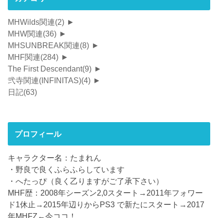
MHWilds関連
(2)
►
MHW関連
(36)
►
MHSUNBREAK関連
(8)
►
MHF関連
(284)
►
The First Descendant
(9)
►
弐寺関連(INFINITAS)
(4)
►
日記
(63)
プロフィール
キャラクター名：たまれん
・野良で良くふらふらしています
・へたっぴ（良く乙りますがご了承下さい）
MHF歴：2008年シーズン2,0スタート→2011年フォワー
ド1休止→2015年辺りからPS3 で新たにスタート→2017
年MHFZ←今ココ！