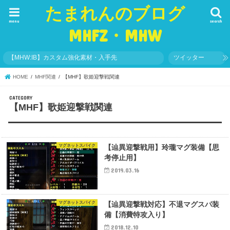
たまれんのブログ
menu
search
MHFZ・MHW
【MHW:IB】カスタム強化素材・入手先
ツイッター
HOME
MHF関連
【MHF】歌姫迎撃戦関連
【MHF】歌姫迎撃戦関連
マグネットスパイク
【辿異迎撃戦用】玲瓏マグ装備【思
考停止用】
2019.03.16
マグネットスパイク
【辿異迎撃戦対応】不退マグスパ装
備【消費特攻入り】
2018.12.10