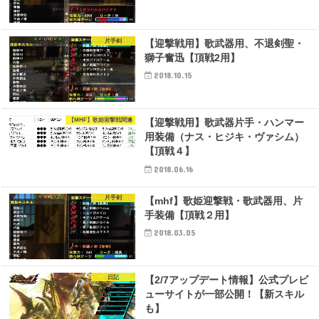
片手剣
【迎撃戦用】歌武器用、不退剣聖・
獅子奮迅【頂戦2用】
2018.10.15
【MHF】歌姫迎撃戦関連
【迎撃戦用】歌武器片手・ハンマー
用装備（ナス・ヒジキ・ヴァシム）
【頂戦４】
2018.06.16
片手剣
【mhf】歌姫迎撃戦・歌武器用、片
手装備【頂戦２用】
2018.03.05
日記
【2/7アップデート情報】公式プレビ
ューサイトが一部公開！【新スキル
も】