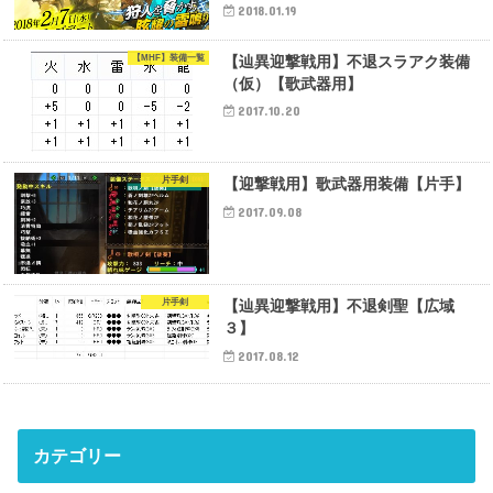
2018.01.19
【MHF】装備一覧
【辿異迎撃戦用】不退スラアク装備
（仮）【歌武器用】
2017.10.20
片手剣
【迎撃戦用】歌武器用装備【片手】
2017.09.08
片手剣
【辿異迎撃戦用】不退剣聖【広域
３】
2017.08.12
カテゴリー