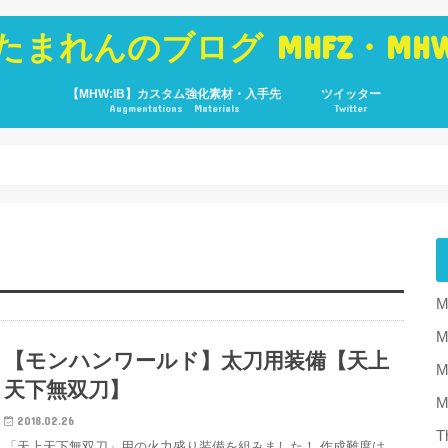
たまれんのブログ MHFZ・MH
【MHW:IB】カスタム強化素材・入手先
ツイッター
Augmentations Materials
Twitter
M
【モンハンワールド】太刀用装備【天上
M
天下無双刀】
2018.02.26
T
「天上天下無双刀」用の火力盛り装備を組みました！ 作成難度は