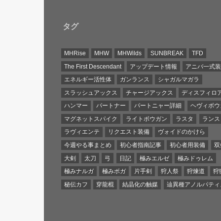
タグ
MHRise
MHW
MHWilds
SUNBREAK
TFD
The First Descendant
アップデート情報
アニバ一式
エネルギー活性体
ガンランス
シャガルマガラ
スラッシュアックス
チャージアックス
ディスフィロ
ハンマー
パートナー
パートニャー詳細
ヘヴィボウ
マグネットスパイク
ライトボウガン
ラスタ
ランス
ラヴィエンテ
リクエスト装備
ヴォイドのかけら
今週やる事まとめ
初心者指南記事
初心者用装備
双
大剣
太刀
弓
日記
極みエルゼ
極みドゥレム
極みナルガ
極みボガ
片手剣
狩人祭
狩煉道
狩
秘伝カフ
穿龍棍
結晶化の触媒
辿異種アノルパティ