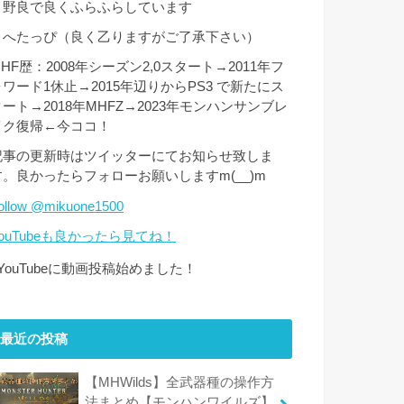
・野良で良くふらふらしています
・へたっぴ（良く乙りますがご了承下さい）
HF歴：2008年シーズン2,0スタート→2011年フ
ォワード1休止→2015年辺りからPS3 で新たにス
タート→2018年MHFZ→2023年モンハンサンブレ
イク復帰←今ココ！
記事の更新時はツイッターにてお知らせ致しま
す。良かったらフォローお願いしますm(__)m
ollow @mikuone1500
YouTubeも良かったら見てね！
↑YouTubeに動画投稿始めました！
最近の投稿
【MHWilds】全武器種の操作方
法まとめ【モンハンワイルズ】