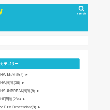
W
search
カテゴリー
HWilds関連
(2)
►
MHW関連
(36)
►
HSUNBREAK関連
(8)
►
MHF関連
(284)
►
he First Descendant
(9)
►