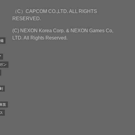
（C）CAPCOM CO.,LTD. ALL RIGHTS
RESERVED.
(C) NEXON Korea Corp. & NEXON Games Co,
LTD. All Rights Reserved.
装備
ア
ガン
剣
猟笛
ス