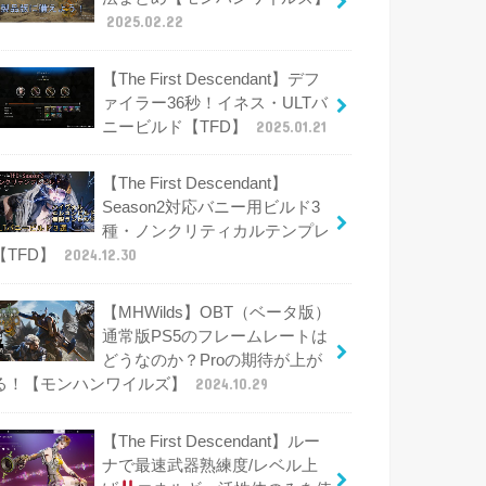
2025.02.22
【The First Descendant】デフ
ァイラー36秒！イネス・ULTバ
ニービルド【TFD】
2025.01.21
【The First Descendant】
Season2対応バニー用ビルド3
種・ノンクリティカルテンプレ
【TFD】
2024.12.30
【MHWilds】OBT（ベータ版）
通常版PS5のフレームレートは
どうなのか？Proの期待が上が
る！【モンハンワイルズ】
2024.10.29
【The First Descendant】ルー
ナで最速武器熟練度/レベル上