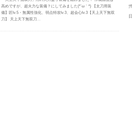
高めですが、超火力な装備？にしてみました(*´ω｀*) 【太刀用装
弐
備】匠lv.5・無属性強化、弱点特攻lv.3、超会心lv.3【天上天下無双
刀】 天上天下無双刀…