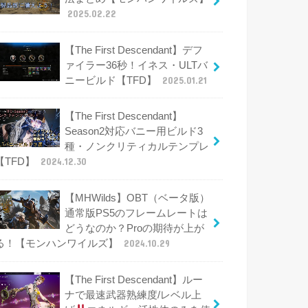
2025.02.22
【The First Descendant】デフ
ァイラー36秒！イネス・ULTバ
ニービルド【TFD】
2025.01.21
【The First Descendant】
Season2対応バニー用ビルド3
種・ノンクリティカルテンプレ
【TFD】
2024.12.30
【MHWilds】OBT（ベータ版）
通常版PS5のフレームレートは
どうなのか？Proの期待が上が
る！【モンハンワイルズ】
2024.10.29
【The First Descendant】ルー
ナで最速武器熟練度/レベル上