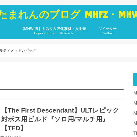
たまれんのブログ MHFZ・MH
【MHW:IB】カスタム強化素材・入手先
ツイッター
Augmentations Materials
Twitter
ルティメットレピック
M
【The First Descendant】ULTレピック
M
対ボス用ビルド『ソロ用/マルチ用』
【TFD】
T