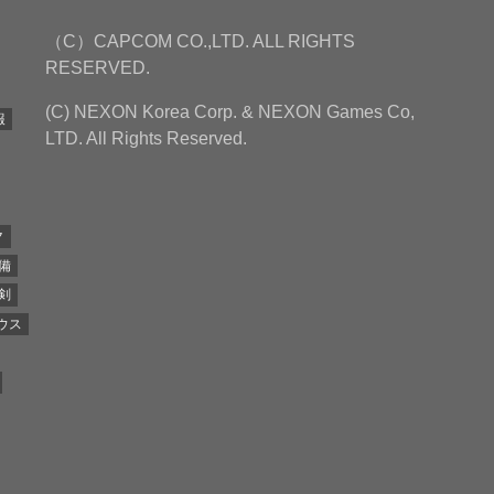
（C）CAPCOM CO.,LTD. ALL RIGHTS
RESERVED.
(C) NEXON Korea Corp. & NEXON Games Co,
報
LTD. All Rights Reserved.
ク
備
剣
ウス