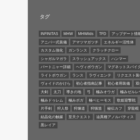
タグ
INFINITAS
MHW
MHWilds
TFD
アップデート情
アニバ一式装備
アマツマガツチ
エネルギー活性体
カスタム強化
ガンランス
クラッチクロー
シャガルマガラ
スラッシュアックス
ハンマー
パートニャー詳細
ヘヴィボウガン
マグネットスパイ
ライトボウガン
ランス
ラヴィエンテ
リクエスト装
ヴォイドのかけら
初心者指南記事
初心者用装備
双
大剣
太刀
導きの地
弓
極みオウガ
極みゼルレ
極みドゥレム
極みボガ
極ベヒーモス
歌姫迎撃戦
片手剣
狩人祭
狩煉道
狩猟笛
秘伝カフ
穿龍棍
結晶化の触媒
至天クエスト
辿異種アノルパティス
黒レイア