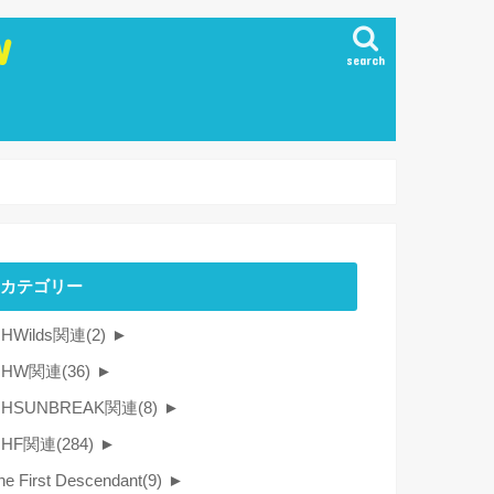
W
search
カテゴリー
HWilds関連
(2)
►
MHW関連
(36)
►
HSUNBREAK関連
(8)
►
MHF関連
(284)
►
he First Descendant
(9)
►