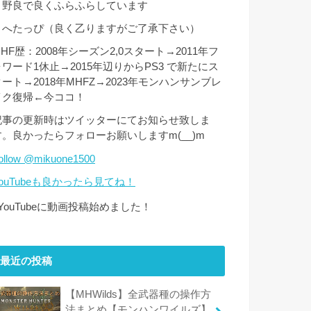
・野良で良くふらふらしています
・へたっぴ（良く乙りますがご了承下さい）
HF歴：2008年シーズン2,0スタート→2011年フ
ォワード1休止→2015年辺りからPS3 で新たにス
タート→2018年MHFZ→2023年モンハンサンブレ
イク復帰←今ココ！
記事の更新時はツイッターにてお知らせ致しま
す。良かったらフォローお願いしますm(__)m
ollow @mikuone1500
YouTubeも良かったら見てね！
↑YouTubeに動画投稿始めました！
最近の投稿
【MHWilds】全武器種の操作方
法まとめ【モンハンワイルズ】