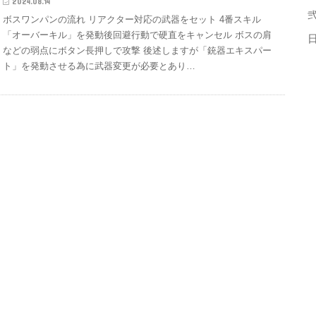
2024.08.14
弐
ボスワンパンの流れ リアクター対応の武器をセット 4番スキル
「オーバーキル」を発動後回避行動で硬直をキャンセル ボスの肩
などの弱点にボタン長押しで攻撃 後述しますが「銃器エキスパー
ト」を発動させる為に武器変更が必要とあり…