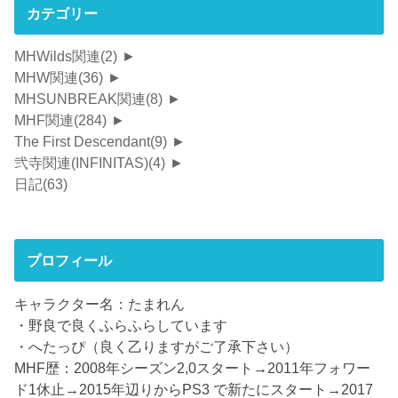
カテゴリー
MHWilds関連
(2)
►
MHW関連
(36)
►
MHSUNBREAK関連
(8)
►
MHF関連
(284)
►
The First Descendant
(9)
►
弐寺関連(INFINITAS)
(4)
►
日記
(63)
プロフィール
キャラクター名：たまれん
・野良で良くふらふらしています
・へたっぴ（良く乙りますがご了承下さい）
MHF歴：2008年シーズン2,0スタート→2011年フォワー
ド1休止→2015年辺りからPS3 で新たにスタート→2017