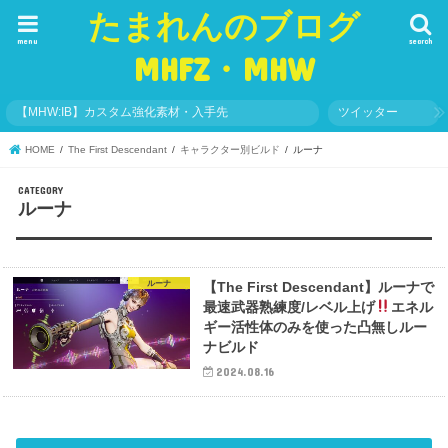
たまれんのブログ
menu
search
MHFZ・MHW
【MHW:IB】カスタム強化素材・入手先
ツイッター
HOME
The First Descendant
キャラクター別ビルド
ルーナ
ルーナ
ルーナ
【The First Descendant】ルーナで
最速武器熟練度/レベル上げ
エネル
ギー活性体のみを使った凸無しルー
ナビルド
2024.08.16