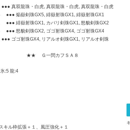
●●● 真双龍珠・白虎, 真双龍珠・白虎, 真双龍珠・白虎
●●● 焔嶽剣珠GX5, 緋嶽射珠GX1, 緋嶽射珠GX1
●● 緋嶽射珠GX1, カバリ剣珠GX1, 怒貌剣珠GX2
●● 怒貌剣珠GX2, ゴゴ射珠GX4, ゴゴ射珠GX4
●●● ゴゴ射珠GX4, リアルオ剣珠GX1, リアルオ剣珠
 Ｇ一閃カフＳＡ８
 氷:5 龍:4
スキル枠拡張＋１、風圧強化＋１