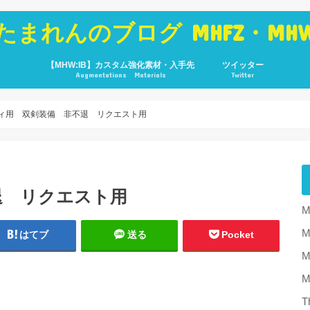
たまれんのブログ MHFZ・MH
【MHW:IB】カスタム強化素材・入手先
ツイッター
Augmentations Materials
Twitter
ィ用 双剣装備 非不退 リクエスト用
退 リクエスト用
M
はてブ
送る
Pocket
M
T