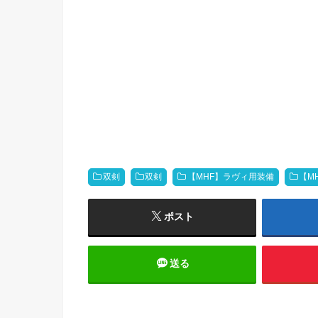
双剣
双剣
【MHF】ラヴィ用装備
【M
ポスト
送る