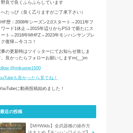
・野良で良くふらふらしています
・へたっぴ（良く乙りますがご了承下さい）
HF歴：2008年シーズン2,0スタート→2011年フ
ォワード1休止→2015年辺りからPS3 で新たにス
タート→2018年MHFZ→2023年モンハンサンブレ
イク復帰←今ココ！
記事の更新時はツイッターにてお知らせ致しま
す。良かったらフォローお願いしますm(__)m
ollow @mikuone1500
YouTubeも良かったら見てね！
↑YouTubeに動画投稿始めました！
最近の投稿
【MHWilds】全武器種の操作方
法まとめ【モンハンワイルズ】