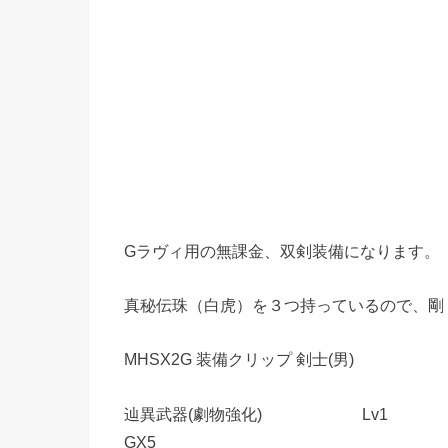
Gラヴィ用の無課金、双剣装備になります。
真秘伝珠（白虎）を３つ持っているので、剛
MHSX2G 装備クリップ 剣士(男)
辿異武器(劇物強化) Lv1 ●●● 
GX5