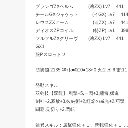
ブランゴZXヘルム (辿ZX) Lv7 441 
チールGXジャケット (イGX) Lv7 414 
レウスZXアーム (辿ZX) Lv7 441 ●
ディオスZPコイル (特ZP) Lv1 398 ●
フルフルZXグリーヴ (辿ZX) Lv7 441 
GX1
服Pスロット２ ★★
防御値:2135 ｽﾛｯﾄ:■0□0●18○0 火:2 水:6 雷:11
発動スキル
双剣技【双龍】,剛撃+5,一閃+3,纏雷,猛進
剣神+2,豪放+3,抜納術+2,紅焔の威光+2,巧撃
闘覇,見切り+2,閃転
辿異スキル：属撃強化＋１、閃転強化＋１．