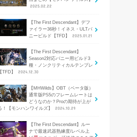
2025.02.22
【The First Descendant】デフ
ァイラー36秒！イネス・ULTバ
ニービルド【TFD】
2025.01.21
【The First Descendant】
Season2対応バニー用ビルド3
種・ノンクリティカルテンプレ
【TFD】
2024.12.30
【MHWilds】OBT（ベータ版）
通常版PS5のフレームレートは
どうなのか？Proの期待が上が
る！【モンハンワイルズ】
2024.10.29
【The First Descendant】ルー
ナで最速武器熟練度/レベル上