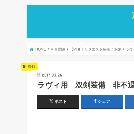
HOME
MHF関連
【MHF】リクエスト装備
双剣
ラヴ
双剣
2017.03.26
ラヴィ用 双剣装備 非不
ポスト
シェア