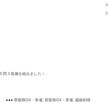
弐
５閃３装備を組みました～
双龍珠GX・朱雀, 双龍珠GX・朱雀, 焔嶽剣珠