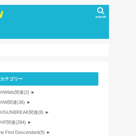
W
search
カテゴリー
HWilds関連
(2)
►
MHW関連
(36)
►
HSUNBREAK関連
(8)
►
MHF関連
(284)
►
he First Descendant
(9)
►