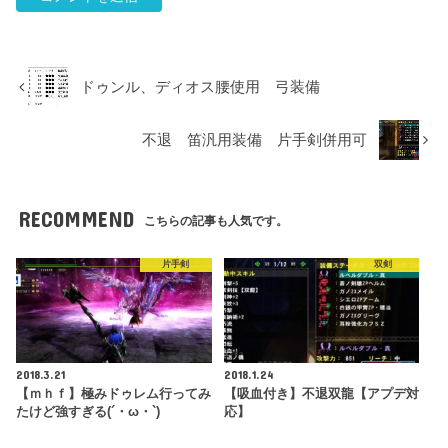
ドゥンル、ディオス腰使用 弓装備
不退 笛汎用装備 片手剣併用可
RECOMMEND
こちらの記事も人気です。
片手剣
双剣
2018.3.21
2018.1.24
【ｍｈｆ】極みドゥレム行ってみ
【吸血付き】不退双龍【アプデ対
たけど強すぎる(´・ω・`)
応】