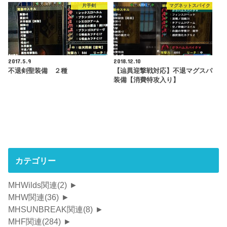
片手剣
マグネットスパイク
2017.5.9
2018.12.10
不退剣聖装備 ２種
【辿異迎撃戦対応】不退マグスパ
装備【消費特攻入り】
カテゴリー
MHWilds関連
(2)
►
MHW関連
(36)
►
MHSUNBREAK関連
(8)
►
MHF関連
(284)
►