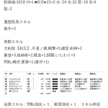
防御値:1618 ｽﾛｯﾄ:■0□0●15○0 火:-24 水:10 雷:-16 氷:4
龍:-2
遷悠防具スキル
集中+2
発動スキル
大剣技【剣王】,不退ノ構,剛撃+5,纏雷,剣神+2
豪放+3,抜納術+2,吸血+1,闘覇,いたわり+3
閃転,雌伏,要塞+1,(集中+1)
辿異スキル：閃転強化＋１、耐震強化＋１、スキル枠拡