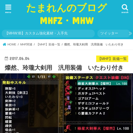
たまれんのブログ
menu
search
MHFZ・MHW
【MHW:IB】カスタム強化素材・入手先
ツイッター
HOME
MHF関連
【MHF】装備一覧
燦然、玲瓏大剣用 汎用装備 いたわり付き
2017.06.04
【MHF】装備一覧
燦然、玲瓏大剣用 汎用装備 いたわり付き