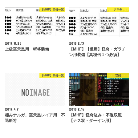
【MHF】装備一覧
片手剣
2017.11.26
2018.2.13
上級至天黒用 斬将装備
【MHF】【道用】怪奇・ガラチ
ン用装備【真秘伝１つ必須】
【MHF】装備一覧
双剣
2017.4.7
2018.2.16
極みナルガ、至天黒レイア用 不
【MHF】怪奇込み・不退双龍
退斬将
【ナス双・ダーイン用】