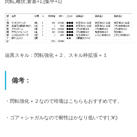
閃転,雌伏,要塞+1,(集中+1)
辿異スキル：閃転強化＋２、スキル枠拡張＋１
備考：
・閃転強化＋２なので玲瓏はこちらもおすすめです。
・ゴア＋シャガルなので耐性はかなり低いです( ;∀;)