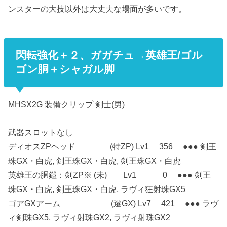
ンスターの大技以外は大丈夫な場面が多いです。
閃転強化＋２、ガガチュ→英雄王/ゴル
ゴン胴＋シャガル脚
MHSX2G 装備クリップ 剣士(男)
武器スロットなし
ディオスZPヘッド (特ZP) Lv1 356 ●●● 剣王
珠GX・白虎, 剣王珠GX・白虎, 剣王珠GX・白虎
英雄王の胴鎧：剣ZP※ (未) Lv1 0 ●●● 剣王
珠GX・白虎, 剣王珠GX・白虎, ラヴィ狂射珠GX5
ゴアGXアーム (遷GX) Lv7 421 ●●● ラヴ
ィ剣珠GX5, ラヴィ射珠GX2, ラヴィ射珠GX2