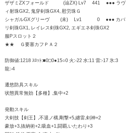
ザザミZXフォールド (辿ZX) Lv7 441 ●●● ラヴ
ィ射珠GX2, 鬼穿剣珠GX4, 慰労珠Ｇ
シャガルGXグリーヴ (未) Lv1 0 ●●● カバ
リ剣珠GX1, レイレス剣珠GX2, エギエネ剣珠GX2
服Pスロット２
★★ Ｇ要塞カフＰＡ２
防御値:1218 ｽﾛｯﾄ:■0□0●15○0 火:-22 水:11 雷:-17 氷:3
龍:-4
遷悠防具スキル
状態異常無効【多種】,集中+2
発動スキル
大剣技【剣王】,不退ノ構,剛撃+5,纏雷,剣神+2
豪放+3,抜納術+2,吸血+1,闘覇,いたわり+3