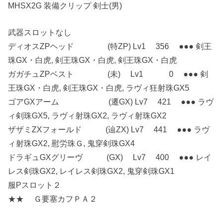
MHSX2G 装備クリップ 剣士(男)
武器スロットなし
ディオスZPヘッド (特ZP) Lv1 356 ●●● 剣王
珠GX・白虎, 剣王珠GX・白虎, 剣王珠GX・白虎
ガガチュZPベスト (未) Lv1 0 ●●● 剣
王珠GX・白虎, 剣王珠GX・白虎, ラヴィ狂射珠GX5
ゴアGXアーム (遷GX) Lv7 421 ●●● ラヴ
ィ剣珠GX5, ラヴィ射珠GX2, ラヴィ射珠GX2
ザザミZXフォールド (辿ZX) Lv7 441 ●●● ラヴ
ィ射珠GX2, 慰労珠Ｇ, 鬼穿剣珠GX4
ドラギュGXグリーヴ (GX) Lv7 400 ●●● レイ
レス剣珠GX2, レイレス剣珠GX2, 鬼穿剣珠GX1
服Pスロット２
★★ Ｇ要塞カフＰＡ２