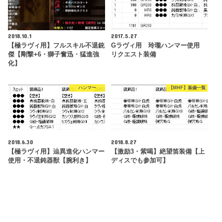
2018.10.1
2017.5.27
【極ラヴィ用】フルスキル不退銃
Gラヴィ用 玲瓏ハンマー使用
傑【剛撃+6・獅子奮迅・猛進強
リクエスト装備
化】
ハンマー
【MHF】装備一覧
2018.6.30
2018.8.27
【極ラヴィ用】辿異進化ハンマー
【激励3・紫喝】絶望笛装備【上
使用・不退鈍器獣【腕利き】
ディスでも参加可】