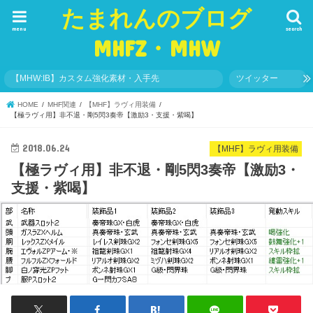
たまれんのブログ
menu
search
MHFZ・MHW
【MHW:IB】カスタム強化素材・入手先
ツイッター
HOME
MHF関連
【MHF】ラヴィ用装備
【極ラヴィ用】非不退・剛5閃3奏帝【激励3・支援・紫喝】
2018.06.24
【MHF】ラヴィ用装備
【極ラヴィ用】非不退・剛5閃3奏帝【激励3・
支援・紫喝】