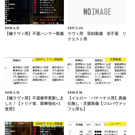
2018.6.13
2017.3.26
【極ラヴィ用】不退ハンマー装備
ラヴィ用 双剣装備 非不退 リ
クエスト用
【MHF】ラヴィ用装備
支援装備
2018.4.15
2018.8.18
【極ラヴィ用】不退奏帝更新しま
【イエロー・バナーナス用】真秘
した！【トリド笛、鼓舞強化+1
伝無し・支援装備【ジルバヴァッ
使用】
フェ用も】
【MHF】ラヴィ用装備
ハンマー