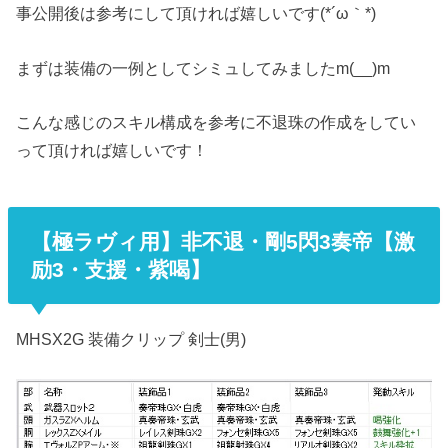
事公開後は参考にして頂ければ嬉しいです(*´ω｀*)
まずは装備の一例としてシミュしてみましたm(__)m
こんな感じのスキル構成を参考に不退珠の作成をしてい
って頂ければ嬉しいです！
【極ラヴィ用】非不退・剛5閃3奏帝【激
励3・支援・紫喝】
MHSX2G 装備クリップ 剣士(男)