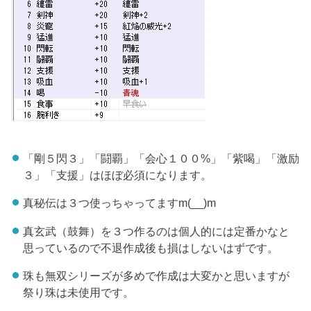
「剛５閃３」「闘覇」「会心１００%」「紫喝」「激励
３」「支援」はほぼ必須になります。
真秘伝は３つ使っちゃってますm(__)m
真玄武（鼓舞）を３つ作るのは個人的には定番かなと
思っているので不退作成後も損はしないはずです。
珠も無双シリーズが多めで作成は大変かと思いますが
祭り珠は未使用です。