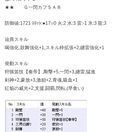
★★ Ｇ一閃カフＳＡ８
防御値:1721 ｽﾛｯﾄ:●17○0 火:2 水:3 雷:-1 氷:3 龍:3
辿異スキル
喝強化,鼓舞強化+1,スキル枠拡張+2,纏雷強化+1
発動スキル
狩猟笛技【奏帝】,剛撃+5,一閃+3,纏雷,猛進
剣神+2,豪放+3,激励+2,青魂,吸血+1
紅焔の威光+2,支援,闘覇,閃転,(早食い)