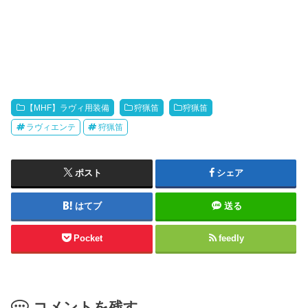
【MHF】ラヴィ用装備
狩猟笛
狩猟笛
ラヴィエンテ
狩猟笛
ポスト
シェア
はてブ
送る
Pocket
feedly
コメントを残す