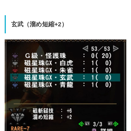
玄武（溜め短縮+2）