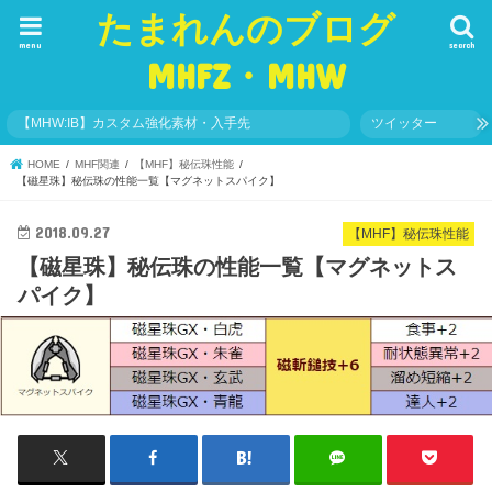
たまれんのブログ
menu
search
MHFZ・MHW
【MHW:IB】カスタム強化素材・入手先
ツイッター
HOME
MHF関連
【MHF】秘伝珠性能
【磁星珠】秘伝珠の性能一覧【マグネットスパイク】
2018.09.27
【MHF】秘伝珠性能
【磁星珠】秘伝珠の性能一覧【マグネットス
パイク】