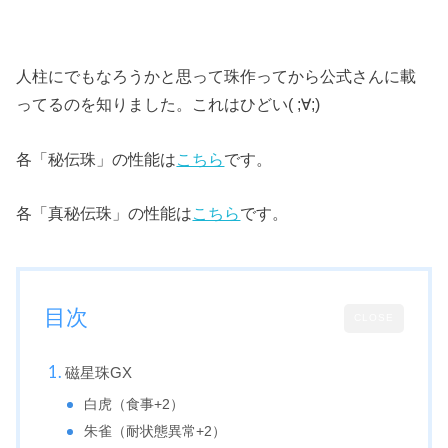
人柱にでもなろうかと思って珠作ってから公式さんに載
ってるのを知りました。これはひどい( ;∀;)
各「秘伝珠」の性能は
こちら
です。
各「真秘伝珠」の性能は
こちら
です。
目次
CLOSE
磁星珠GX
白虎（食事+2）
朱雀（耐状態異常+2）