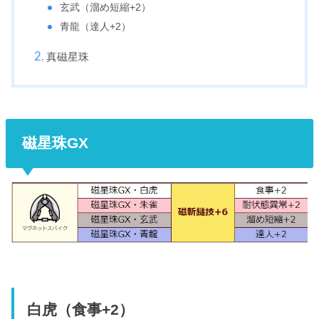
玄武（溜め短縮+2）
青龍（達人+2）
真磁星珠
磁星珠GX
白虎（食事+2）