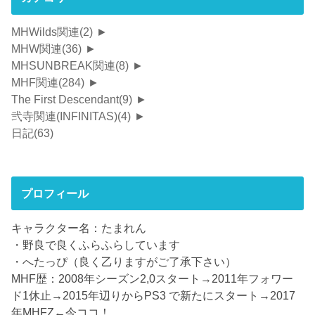
MHWilds関連
(2)
►
MHW関連
(36)
►
MHSUNBREAK関連
(8)
►
MHF関連
(284)
►
The First Descendant
(9)
►
弐寺関連(INFINITAS)
(4)
►
日記
(63)
プロフィール
キャラクター名：たまれん
・野良で良くふらふらしています
・へたっぴ（良く乙りますがご了承下さい）
MHF歴：2008年シーズン2,0スタート→2011年フォワー
ド1休止→2015年辺りからPS3 で新たにスタート→2017
年MHFZ←今ココ！