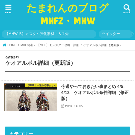
たまれんのブログ
menu
search
MHFZ・MHW
【MHW:IB】カスタム強化素材・入手先
ツイッター
HOME
MHF関連
【MHF】モンスター攻略、詳細
ケオアルボル詳細（更新版）
ケオアルボル詳細（更新版）
【MHF】今週やる事まとめ
今週やっておきたい事まとめ 4/5-
4/12 ケオアルボル条件詳細（修正
版）
2017.04.05
カテゴリー