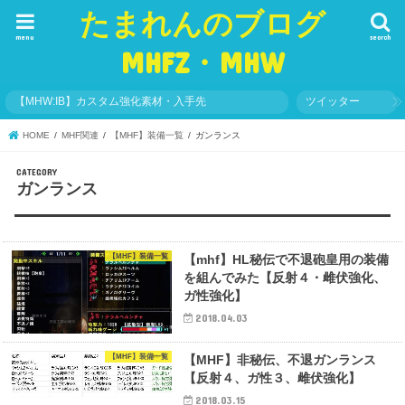
たまれんのブログ
menu
search
MHFZ・MHW
【MHW:IB】カスタム強化素材・入手先
ツイッター
HOME
MHF関連
【MHF】装備一覧
ガンランス
ガンランス
【MHF】装備一覧
【mhf】HL秘伝で不退砲皇用の装備
を組んでみた【反射４・雌伏強化、
ガ性強化】
2018.04.03
【MHF】装備一覧
【MHF】非秘伝、不退ガンランス
【反射４、ガ性３、雌伏強化】
2018.03.15