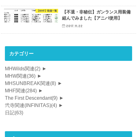
【MHF】装備一覧
【不退・非秘伝】ガンランス用装備
組んでみました【アニバ使用】
2017.11.22
カテゴリー
MHWilds関連
(2)
►
MHW関連
(36)
►
MHSUNBREAK関連
(8)
►
MHF関連
(284)
►
The First Descendant
(9)
►
弐寺関連(INFINITAS)
(4)
►
日記
(63)