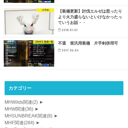
片手剣
【装備更新】討伐エルゼは思ったり
より火力盛らないといけなかったっ
ていうお話・・
2018.01.03
【MHF】装備一覧
不退 笛汎用装備 片手剣併用可
2017.06.04
カテゴリー
MHWilds関連
(2)
►
MHW関連
(36)
►
MHSUNBREAK関連
(8)
►
MHF関連
(284)
►