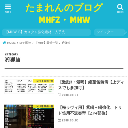
たまれんのブログ
menu
search
MHFZ・MHW
【MHW:IB】カスタム強化素材・入手先
ツイッター
HOME
MHF関連
【MHF】装備一覧
狩猟笛
狩猟笛
【MHF】装備一覧
【激励3・紫喝】絶望笛装備【上ディ
スでも参加可】
2018.08.27
【MHF】装備一覧
【極ラヴィ用】紫喝＋喝強化、トリ
ド笛用不退奏帝【ZP4部位】
2018.05.03