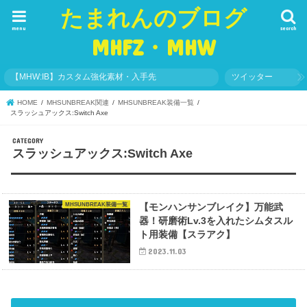
たまれんのブログ
menu
search
MHFZ・MHW
【MHW:IB】カスタム強化素材・入手先
ツイッター
HOME
MHSUNBREAK関連
MHSUNBREAK装備一覧
スラッシュアックス:Switch Axe
スラッシュアックス:Switch Axe
MHSUNBREAK装備一覧
【モンハンサンブレイク】万能武
器！研磨術Lv.3を入れたシムタスル
ト用装備【スラアク】
2023.11.03