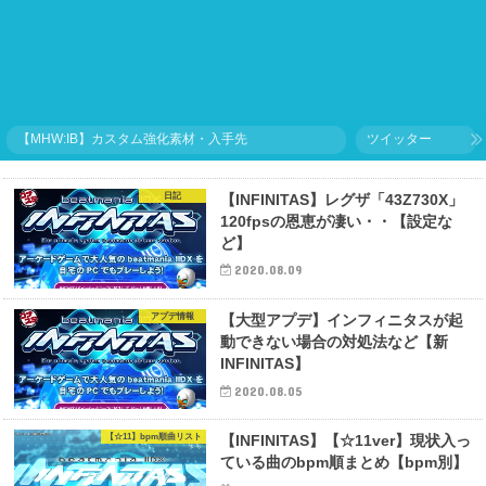
【MHW:IB】カスタム強化素材・入手先
ツイッター
日記
【INFINITAS】レグザ「43Z730X」
120fpsの恩恵が凄い・・【設定な
ど】
2020.08.09
アプデ情報
【大型アプデ】インフィニタスが起
動できない場合の対処法など【新
INFINITAS】
2020.08.05
【☆11】bpm順曲リスト
【INFINITAS】【☆11ver】現状入っ
ている曲のbpm順まとめ【bpm別】