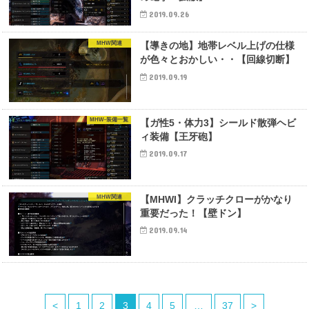
2019.09.26
MHW関連
【導きの地】地帯レベル上げの仕様
が色々とおかしい・・【回線切断】
2019.09.19
MHW-装備一覧
【ガ性5・体力3】シールド散弾ヘビ
ィ装備【王牙砲】
2019.09.17
MHW関連
【MHWI】クラッチクローがかなり
重要だった！【壁ドン】
2019.09.14
<
1
2
3
4
5
…
37
>