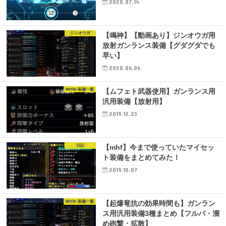
2020.07.14
ジンオウガ
【鳴神】【動画あり】ジンオウガ用
放射ガンランス装備【グダグダでも
早い】
2020.06.06
MHW-装備一覧
【ムフェト武器使用】ガンランス用
汎用装備【放射用】
2019.12.23
日記
【mhf】今まで使っていたマイセッ
ト装備をまとめてみた！
2019.10.07
MHW-装備一覧
【起爆竜抗の効果時間も】ガンラン
ス用汎用装備3種まとめ【フルバ・溜
め砲撃・拡散】