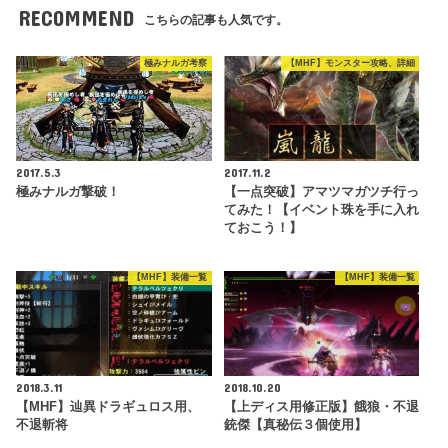
RECOMMEND
こちらの記事も人気です。
極みナルガ考察
【MHF】モンスター攻略、詳細
2017.5.3
2017.11.2
極みナルガ撃破！
【一点突破】アマツマガツチ行っ
てみた！【イベント珠を手に入れ
ておこう！】
【MHF】装備一覧
【MHF】装備一覧
2018.3.11
2018.10.20
【MHF】辿異ドラギュロス用、
【上ディス用修正版】餓狼・不退
不退斬将
銃傑【真秘伝３個使用】