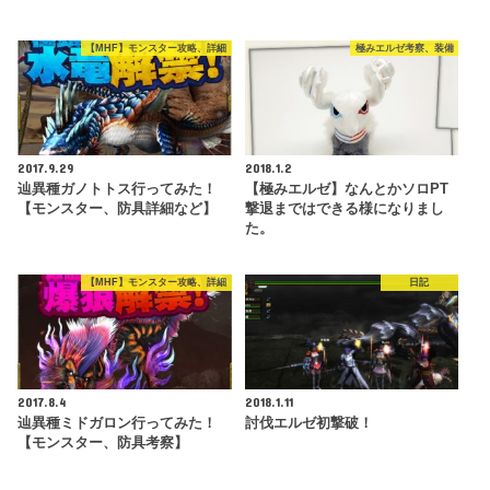
【MHF】モンスター攻略、詳細
極みエルゼ考察、装備
2017.9.29
2018.1.2
辿異種ガノトトス行ってみた！
【極みエルゼ】なんとかソロPT
【モンスター、防具詳細など】
撃退まではできる様になりまし
た。
【MHF】モンスター攻略、詳細
日記
2017.8.4
2018.1.11
辿異種ミドガロン行ってみた！
討伐エルゼ初撃破！
【モンスター、防具考察】