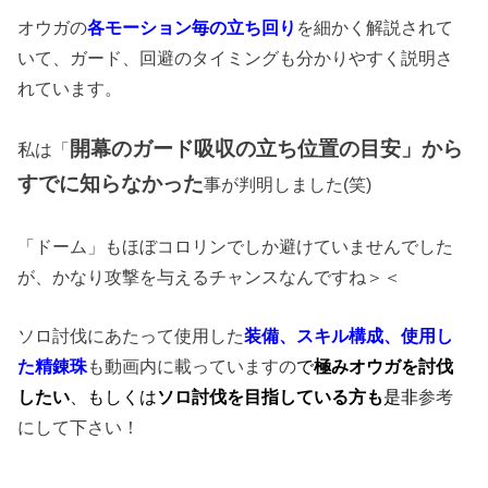
オウガの
各モーション毎の立ち回り
を細かく解説されて
いて、ガード、回避のタイミングも分かりやすく説明さ
れています。
開幕のガード吸収の立ち位置の目安」から
私は「
すでに知らなかった
事が判明しました(笑)
「ドーム」もほぼコロリンでしか避けていませんでした
が、かなり攻撃を与えるチャンスなんですね＞＜
ソロ討伐にあたって使用した
装備、スキル構成、使用し
た精錬珠
も動画内に載っていますの
で
極みオウガを討伐
したい
、もしくは
ソロ討伐を目指している方も
是非
参考
にして下さい！