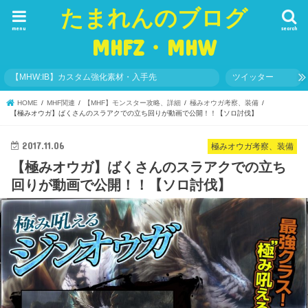
たまれんのブログ
menu
search
MHFZ・MHW
【MHW:IB】カスタム強化素材・入手先
ツイッター
HOME
MHF関連
【MHF】モンスター攻略、詳細
極みオウガ考察、装備
【極みオウガ】ばくさんのスラアクでの立ち回りが動画で公開！！【ソロ討伐】
2017.11.06
極みオウガ考察、装備
【極みオウガ】ばくさんのスラアクでの立ち
回りが動画で公開！！【ソロ討伐】