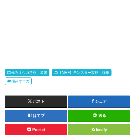
極みオウガ考察、装備
【MHF】モンスター攻略、詳細
極みオウガ
ポスト
シェア
はてブ
送る
Pocket
feedly