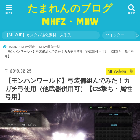
たまれんのブログ
menu
search
MHFZ・MHW
【MHW:IB】カスタム強化素材・入手先
ツイッター
HOME
MHW関連
MHW-装備一覧
【モンハンワールド】弓装備組んでみた！カガチ弓使用（他武器併用可）【CS撃ち・属性弓
用】
2018.02.25
MHW-装備一覧
【モンハンワールド】弓装備組んでみた！カ
ガチ弓使用（他武器併用可）【CS撃ち・属性
弓用】