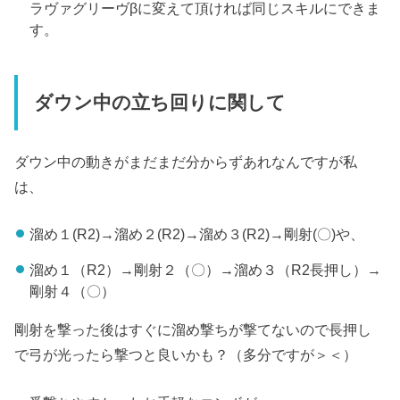
ラヴァグリーヴβに変えて頂ければ同じスキルにできま
す。
ダウン中の立ち回りに関して
ダウン中の動きがまだまだ分からずあれなんですが私
は、
溜め１(R2)→溜め２(R2)→溜め３(R2)→剛射(〇)や、
溜め１（R2）→剛射２（〇）→溜め３（R2長押し）→
剛射４（〇）
剛射を撃った後はすぐに溜め撃ちが撃てないので長押し
で弓が光ったら撃つと良いかも？（多分ですが＞＜）