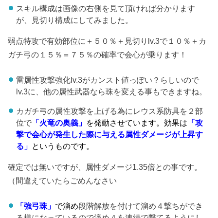
スキル構成は画像の右側を見て頂ければ分かります
が、見切り構成にしてみました。
弱点特攻で有効部位に＋５０％＋見切りlv.3で１０％＋カ
ガチ弓の１５％＝７５％の確率で会心が乗ります！
雷属性攻撃強化lv.3がカンスト値っぽい？らしいので
lv.3に、他の属性武器なら珠を変える事もできますね。
カガチ弓の属性攻撃を上げる為にレウス系防具を２部
位で
「火竜の奥義」
を発動させています。効果は
「攻
撃で会心が発生した際に与える属性ダメージが上昇す
る」
というものです。
確定では無いですが、属性ダメージ1.35倍との事です。
（間違えていたらごめんなさい
「強弓珠」
で
溜め
段階解放を付けて溜め４撃ちができ
る様になっているので溜め４を連続で撃てるようにし