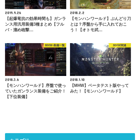
2019.9.26
2018.2.2
【起爆竜抗の効果時間も】ガンラ
【モンハンワールド】ぶんどり刀
ンス用汎用装備3種まとめ【フル
とは？序盤から手に入れておこ
バ・溜め砲撃…
う！【オトモ武…
MHW-装備一覧
MHW関連
2018.3.6
2018.1.10
【モンハンワールド】序盤で使っ
【MHW】ベータテスト版やって
ていたガンランス装備をご紹介！
みた！【モンハンワールド】
【下位装備】