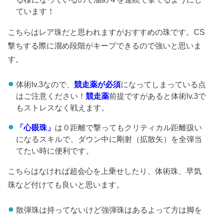
ています！
こちらはレア珠だと思われますがおすすめの珠です。CS
撃ちする際に溜め段階がキープできるので強いと思いま
す。
体術lv.3なので、
競走
薬が必須
になってしまっている点
はご注意ください！
競走薬
前提ですがあると体術lv.3で
もストレスなく戦えます。
「心眼珠」
は０距離で撃ってもクリティカル距離扱い
になるスキルで、ダウン中に剛射（拡散矢）を全弾当
てたい時に便利です。
こちらはなければ超会心を上乗せしたり、体術珠、早気
珠など付けても良いと思います。
散弾珠は持ってないけど強弾珠はあるよって方は脚を