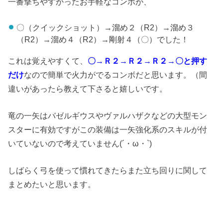
一番撃ちやすかったお手軽なコンボが、
〇（クイックショット）→溜め２（R2）→溜め３
（R2）→溜め４（R2）→剛射４（〇）でした！
これは覚えやすくて、
〇→Ｒ２→Ｒ２→Ｒ２→〇と押す
だけ
なので簡単で火力がでるコンボだと思います。（間
違いがあったら教えて下さると嬉しいです。
竜の一矢はバゼルギウスやヴァルハザクなどの大型モン
スターに有効ですがこの装備は一矢強化系のスキルが付
いていないので考えていません(´・ω・`)
しばらく弓を使って慣れてきたらまた立ち回りに関して
まとめたいと思います。