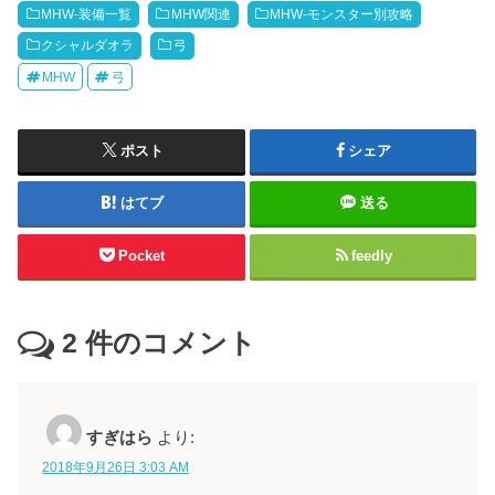
MHW-装備一覧
MHW関連
MHW-モンスター別攻略
クシャルダオラ
弓
MHW
弓
ポスト
シェア
はてブ
送る
Pocket
feedly
2
件のコメント
すぎはら
より:
2018年9月26日 3:03 AM