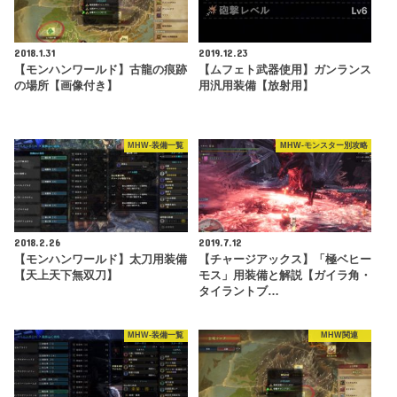
2018.1.31
2019.12.23
【モンハンワールド】古龍の痕跡
【ムフェト武器使用】ガンランス
の場所【画像付き】
用汎用装備【放射用】
MHW-装備一覧
MHW-モンスター別攻略
2018.2.26
2019.7.12
【モンハンワールド】太刀用装備
【チャージアックス】「極ベヒー
【天上天下無双刀】
モス」用装備と解説【ガイラ角・
タイラントブ…
MHW-装備一覧
MHW関連