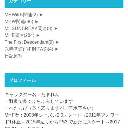
カテゴリー
MHWilds関連
(2)
►
MHW関連
(36)
►
MHSUNBREAK関連
(8)
►
MHF関連
(284)
►
The First Descendant
(9)
►
弐寺関連(INFINITAS)
(4)
►
日記
(63)
プロフィール
キャラクター名：たまれん
・野良で良くふらふらしています
・へたっぴ（良く乙りますがご了承下さい）
MHF歴：2008年シーズン2,0スタート→2011年フォワー
ド1休止→2015年辺りからPS3 で新たにスタート→2017