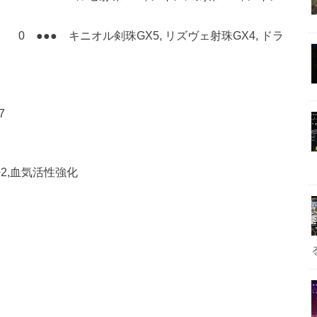
●●● キニオル剣珠GX5, リズヴェ射珠GX4, ドラ
7
+2,血気活性強化