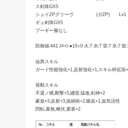
ス剣珠GX5
シュイZPグリーヴ (ガZP) Lv1 0 
ギュ剣珠GX5
プーギー服なし
防御値:441 ｽﾛｯﾄ:●15○0 火:7 水:7 雷:7 氷:7 龍:
辿異スキル
ガード性能強化+1,反射強化+1,スキル枠拡張
発動スキル
不退ノ構,剛撃+5,纏雷,猛進,剣神+2
豪放+3,反射+3,抜納術+2,吸血+1,血気活性
閃転,幕無,雌伏,要塞+2