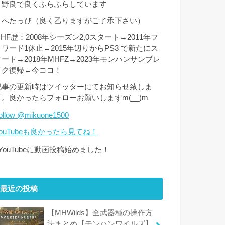
・野良で良くふらふらしています
・へたっぴ（良く乙りますがご了承下さい）
HF歴：2008年シーズン2,0スタート→2011年フ
ォワード1休止→2015年辺りからPS3 で新たにス
タート→2018年MHFZ→2023年モンハンサンブレ
イク復帰←今ココ！
記事の更新時はツイッターにてお知らせ致しま
す。良かったらフォローお願いしますm(__)m
ollow @mikuone1500
YouTubeも良かったら見てね！
↑YouTubeに動画投稿始めました！
最近の投稿
【MHWilds】全武器種の操作方
法まとめ【モンハンワイルズ】