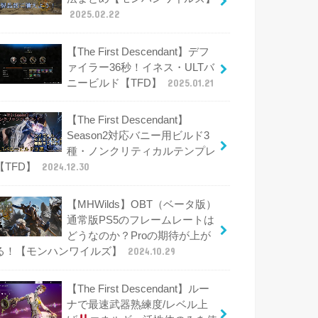
2025.02.22
【The First Descendant】デフ
ァイラー36秒！イネス・ULTバ
ニービルド【TFD】
2025.01.21
【The First Descendant】
Season2対応バニー用ビルド3
種・ノンクリティカルテンプレ
【TFD】
2024.12.30
【MHWilds】OBT（ベータ版）
通常版PS5のフレームレートは
どうなのか？Proの期待が上が
る！【モンハンワイルズ】
2024.10.29
【The First Descendant】ルー
ナで最速武器熟練度/レベル上