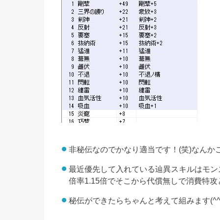
非秘伝なのでかなり適当です！(笑)なんか
最近優先して入れている辿異スキルはモン
倍率1.15倍でそこから代償無しで消費特
秘伝ができたらちゃんと考えて組みます(^^)