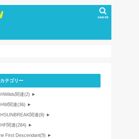
W
search
カテゴリー
HWilds関連
(2)
►
MHW関連
(36)
►
HSUNBREAK関連
(8)
►
MHF関連
(284)
►
he First Descendant
(9)
►