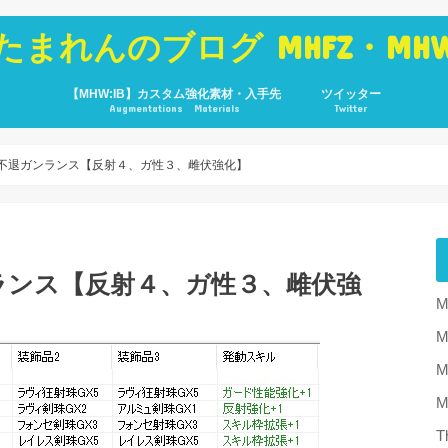
たまれんのブログ MHFZ・MH
【MHW:IB】カスタム強化素材・入手先
ツイッター
Augmentations Materials
Twitter
、不退ガンランス【反射４、ガ性３、雌伏強化】
ランス【反射４、ガ性３、雌伏強
M
M
T