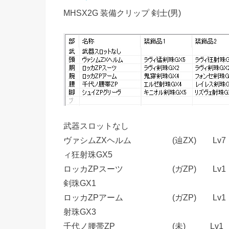
MHSX2G 装備クリップ 剣士(男)
武器スロットなし
ヴァシムZXヘルム (辿ZX) Lv7 441
ィ狂射珠GX5
ロッカZPスーツ (ガZP) Lv1 0 
剣珠GX1
ロッカZPアーム (ガZP) Lv1 0 
射珠GX3
千代ノ腰帯ZP (未) Lv1 0 ●●