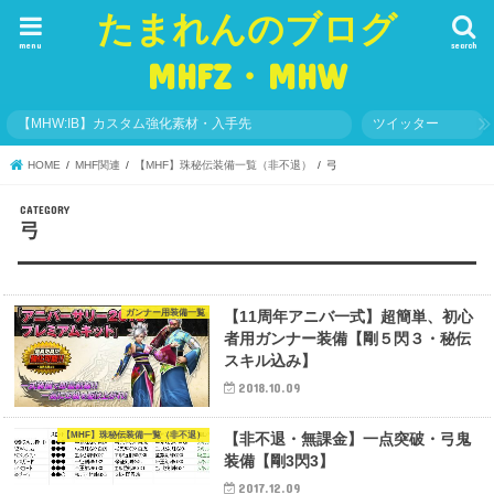
たまれんのブログ
menu
search
MHFZ・MHW
【MHW:IB】カスタム強化素材・入手先
ツイッター
HOME
MHF関連
【MHF】珠秘伝装備一覧（非不退）
弓
弓
ガンナー用装備一覧
【11周年アニバ一式】超簡単、初心
者用ガンナー装備【剛５閃３・秘伝
スキル込み】
2018.10.09
【MHF】珠秘伝装備一覧（非不退）
【非不退・無課金】一点突破・弓鬼
装備【剛3閃3】
2017.12.09