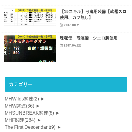
【MHF】珠秘伝装備一覧（非不退）
【15スキル】弓鬼用装備【武器スロ
使用、カフ無し】
2017.08.11
【MHF】珠秘伝装備一覧（非不退）
珠秘伝 弓装備 シエロ腕使用
2017.04.22
カテゴリー
MHWilds関連
(2)
►
MHW関連
(36)
►
MHSUNBREAK関連
(8)
►
MHF関連
(284)
►
The First Descendant
(9)
►