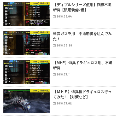
【MHF】装備一覧
【ディブルシリーズ使用】餓狼不退
斬将【汎用装備2種】
2018.08.04
【MHF】装備一覧
辿異ガスラ用 不退斬将を組んでみ
た！
2018.05.28
【MHF】装備一覧
【MHF】辿異ドラギュロス用、不退
斬将
2018.03.11
【MHF】装備一覧
【ＭＨＦ】辿異種ドラギュロス行っ
てみた！【対策など】
2018.03.02