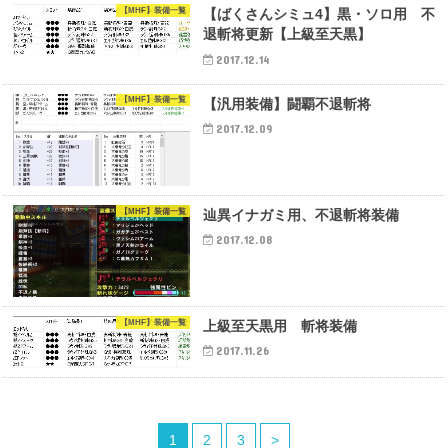
【MHF】装備一覧
【ばくさんシミュ4】黒・ソロ用 不
退斬将更新【上級至天黒】
2017.12.14
【MHF】装備一覧
【汎用装備】闘覇不退斬将
2017.12.09
【MHF】装備一覧
辿異イナガミ用、不退斬将装備
2017.12.08
【MHF】装備一覧
上級至天黒用 斬将装備
2017.11.26
1
2
3
>