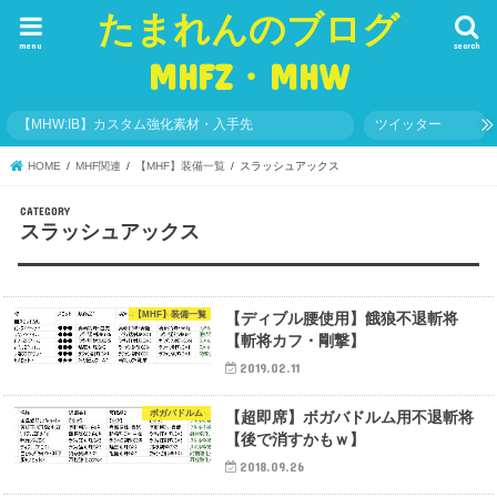
たまれんのブログ
menu
search
MHFZ・MHW
【MHW:IB】カスタム強化素材・入手先
ツイッター
HOME
MHF関連
【MHF】装備一覧
スラッシュアックス
スラッシュアックス
【MHF】装備一覧
【ディブル腰使用】餓狼不退斬将
【斬将カフ・剛撃】
2019.02.11
ボガバドルム
【超即席】ボガバドルム用不退斬将
【後で消すかもｗ】
2018.09.26