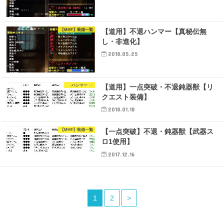
【MHF】装備一覧
【道用】不退ハンマー【真秘伝無
し・非進化】
2018.05.25
ハンマー
【道用】一点突破・不退鈍器獣【リ
クエスト装備】
2018.01.18
【MHF】装備一覧
【一点突破】不退・鈍器獣【武器ス
ロ1使用】
2017.12.16
1
2
>