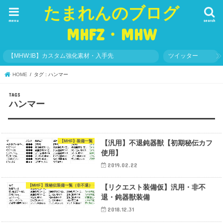
たまれんのブログ
menu
search
MHFZ・MHW
【MHW:IB】カスタム強化素材・入手先
ツイッター
HOME
タグ : ハンマー
ハンマー
【MHF】装備一覧
【汎用】不退鈍器獣【初期秘伝カフ
使用】
2019.02.22
【MHF】珠秘伝装備一覧（非不退）
【リクエスト装備仮】汎用・非不
退・鈍器獣装備
2018.12.31