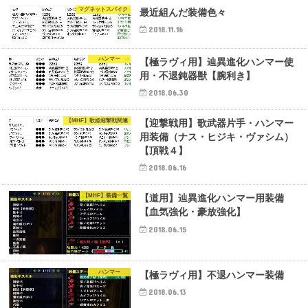
マグネットスパイク
最近組んだ装備色々
2018.11.16
ハンマー
【極ラヴィ用】辿異進化ハンマー使
用・不退鈍器獣【腕利き】
2018.06.30
【MHF】歌姫迎撃戦関連
【迎撃戦用】歌武器片手・ハンマー
用装備（ナス・ヒジキ・ヴァシム）
【頂戦４】
2018.06.16
【MHF】装備一覧
【道用】辿異進化ハンマー用装備
【血気強化・豪放強化】
2018.06.15
ハンマー
【極ラヴィ用】不退ハンマー装備
2018.06.13