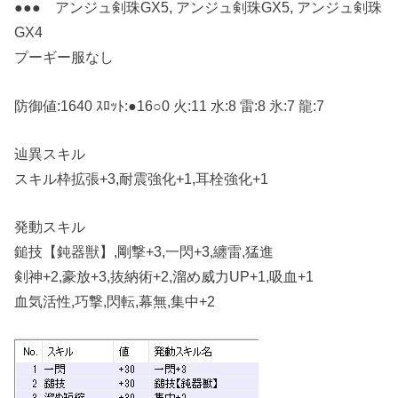
●●● アンジュ剣珠GX5, アンジュ剣珠GX5, アンジュ剣珠
GX4
プーギー服なし
防御値:1640 ｽﾛｯﾄ:●16○0 火:11 水:8 雷:8 氷:7 龍:7
辿異スキル
スキル枠拡張+3,耐震強化+1,耳栓強化+1
発動スキル
鎚技【鈍器獣】,剛撃+3,一閃+3,纏雷,猛進
剣神+2,豪放+3,抜納術+2,溜め威力UP+1,吸血+1
血気活性,巧撃,閃転,幕無,集中+2