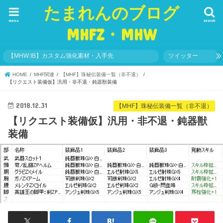
たまれんのブログ
menu
search
MHFZ・MHW
【MHW:IB】カスタム強化素材・入手先
ツイッター
HOME
MHF関連
【MHF】珠秘伝装備一覧（非不退）
【リクエスト装備仮】汎用・非不退・鈍器獣装備
2018.12.31
【MHF】珠秘伝装備一覧（非不退）
【リクエスト装備仮】汎用・非不退・鈍器獣
装備