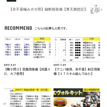
【非不退極みボガ用】磁斬槌装備【青天廊想定】
RECOMMEND
こちらの記事も人気です。
双剣
大剣
2017.9.21
2017.7.29
【剛５閃３】双龍用装備【武器ス
【アニバ使用、非不退】剣王用装
ロ、カフ使用】
備【１７スキル組んでみた】
【MHF】珠秘伝装備一覧（非不退）
初心者指南記事