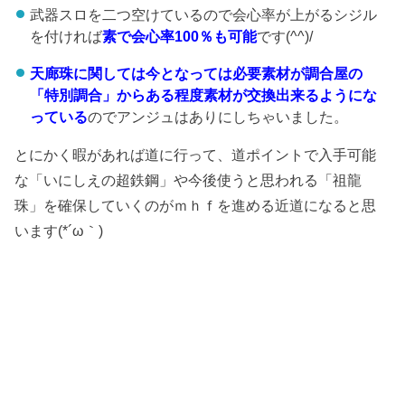
武器スロを二つ空けているので会心率が上がるシジル
を付ければ
素で会心率100％も可能
です(^^)/
天廊珠に関しては今となっては必要素材が調合屋の
「特別調合」からある程度素材が交換出来るようにな
っている
のでアンジュはありにしちゃいました。
とにかく暇があれば道に行って、道ポイントで入手可能
な「いにしえの超鉄鋼」や今後使うと思われる「祖龍
珠」を確保していくのがｍｈｆを進める近道になると思
います(*´ω｀)