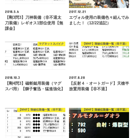
2018.5.6
2017.12.21
【剛3閃3】刀神装備（非不退太
エヴォル使用の装備色々組んでみ
刀装備）レギオス1部位使用【無
ました！（12/22追記）
課金】
マグネットスパイク
【MHF】珠秘伝装備一覧（非不退）
2018.10.3
2017.8.28
【剛4閃3】磁斬鎚用装備（マグ
【反射４・オートガード】天槍半
スパ用）【獅子奮迅・猛進強化】
放置用装備【非不退】
【MHF】珠秘伝装備一覧（非不退）
【MHF】珠秘伝装備一覧（非不退）