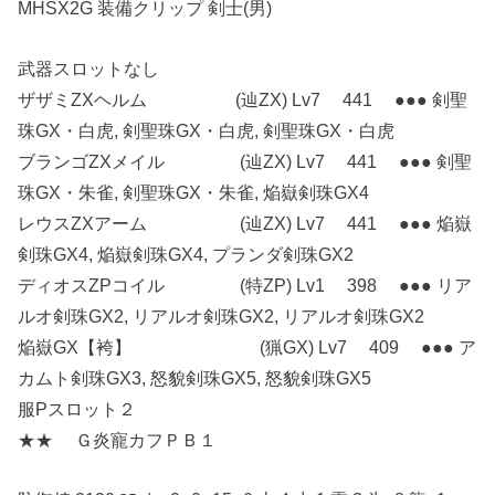
MHSX2G 装備クリップ 剣士(男)
武器スロットなし
ザザミZXヘルム (辿ZX) Lv7 441 ●●● 剣聖
珠GX・白虎, 剣聖珠GX・白虎, 剣聖珠GX・白虎
ブランゴZXメイル (辿ZX) Lv7 441 ●●● 剣聖
珠GX・朱雀, 剣聖珠GX・朱雀, 焔嶽剣珠GX4
レウスZXアーム (辿ZX) Lv7 441 ●●● 焔嶽
剣珠GX4, 焔嶽剣珠GX4, プランダ剣珠GX2
ディオスZPコイル (特ZP) Lv1 398 ●●● リア
ルオ剣珠GX2, リアルオ剣珠GX2, リアルオ剣珠GX2
焔嶽GX【袴】 (猟GX) Lv7 409 ●●● ア
カムト剣珠GX3, 怒貌剣珠GX5, 怒貌剣珠GX5
服Pスロット２
★★ Ｇ炎寵カフＰＢ１