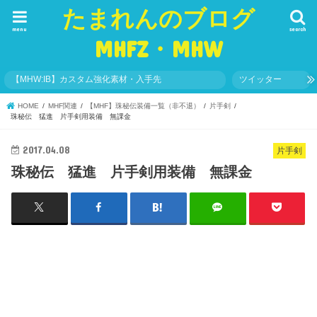
たまれんのブログ
menu
search
MHFZ・MHW
【MHW:IB】カスタム強化素材・入手先
ツイッター
HOME
MHF関連
【MHF】珠秘伝装備一覧（非不退）
片手剣
珠秘伝 猛進 片手剣用装備 無課金
2017.04.08
片手剣
珠秘伝 猛進 片手剣用装備 無課金