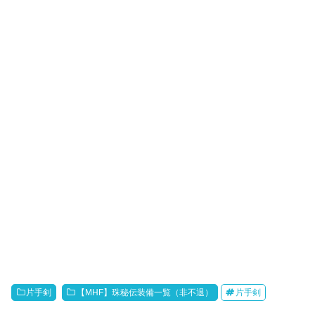
片手剣
【MHF】珠秘伝装備一覧（非不退）
片手剣