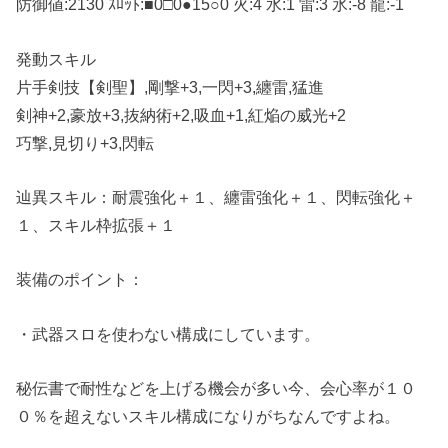
防御値:2130 ｽﾛｯﾄ:■0□0●15○0 火:4 水:1 雷:3 氷:-8 龍:-1
発動スキル
片手剣技【剣聖】,剛撃+3,一閃+3,纏雷,猛進
剣神+2,豪放+3,抜納術+2,吸血+1,紅焔の威光+2
巧撃,見切り+3,閃転
辿異スキル：耐震強化＋１、纏雷強化＋１、閃転強化＋
１、スキル枠拡張＋１
装備のポイント：
・武器スロを使わない構成にしています。
秘伝書で耐性などを上げる機会が多い今、会心率が１０
０％を超えないスキル構成になりがちなんですよね。