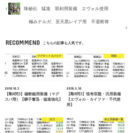
珠秘伝 猛進 双剣用装備 エヴォル使用
極みナルガ、至天黒レイア用 不退斬将
RECOMMEND
こちらの記事も人気です。
マグネットスパイク
双剣
2018.10.3
2018.5.10
【剛4閃3】磁斬鎚用装備（マグ
【剛4閃3】怪奇双龍・汎用装備
スパ用）【獅子奮迅・猛進強化】
【エヴォル・カイファ・千代使
用】
太刀
剣士用装備一覧