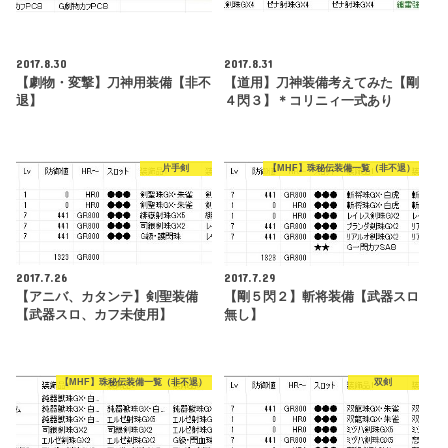
2017.8.30
2017.8.31
【劇物・変撃】刀神用装備【非不
【道用】刀神装備考えてみた【剛
退】
４閃３】＊コリニィ一式あり
片手剣
【MHF】珠秘伝装備一覧（非不退）
2017.7.26
2017.7.29
【アニバ、カタンテ】剣聖装備
【剛５閃２】斬将装備【武器スロ
【武器スロ、カフ未使用】
無し】
【MHF】珠秘伝装備一覧（非不退）
双剣