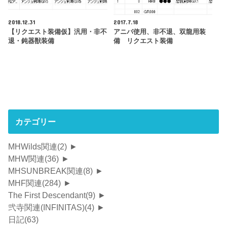
2018.12.31
2017.7.18
【リクエスト装備仮】汎用・非不
アニバ使用、非不退、双龍用装
退・鈍器獣装備
備 リクエスト装備
カテゴリー
MHWilds関連
(2)
►
MHW関連
(36)
►
MHSUNBREAK関連
(8)
►
MHF関連
(284)
►
The First Descendant
(9)
►
弐寺関連(INFINITAS)
(4)
►
日記
(63)