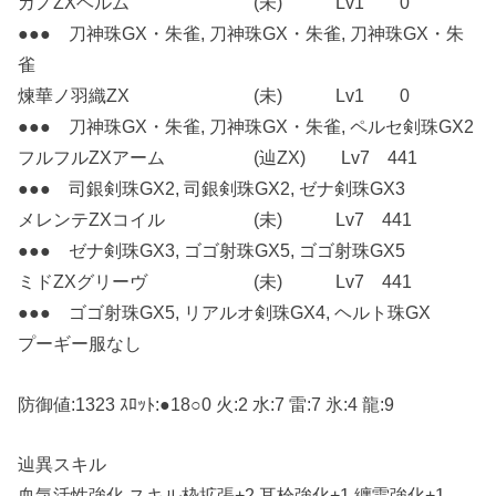
ガノZXヘルム (未) Lv1 0
●●● 刀神珠GX・朱雀, 刀神珠GX・朱雀, 刀神珠GX・朱
雀
煉華ノ羽織ZX (未) Lv1 0
●●● 刀神珠GX・朱雀, 刀神珠GX・朱雀, ペルセ剣珠GX2
フルフルZXアーム (辿ZX) Lv7 441
●●● 司銀剣珠GX2, 司銀剣珠GX2, ゼナ剣珠GX3
メレンテZXコイル (未) Lv7 441
●●● ゼナ剣珠GX3, ゴゴ射珠GX5, ゴゴ射珠GX5
ミドZXグリーヴ (未) Lv7 441
●●● ゴゴ射珠GX5, リアルオ剣珠GX4, ヘルト珠GX
プーギー服なし
防御値:1323 ｽﾛｯﾄ:●18○0 火:2 水:7 雷:7 氷:4 龍:9
辿異スキル
血気活性強化,スキル枠拡張+2,耳栓強化+1,纏雷強化+1