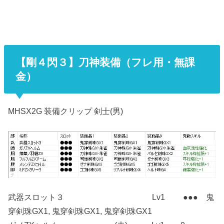
【剛４閃３】刀神装備（フレ用・無課
金）
MHSX2G 装備クリップ 剣士(男)
武器スロット３ Lv1 ●●● 鬼
穿剣珠GX1, 鬼穿剣珠GX1, 鬼穿剣珠GX1