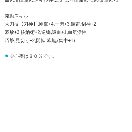
発動スキル
太刀技【刀神】,剛撃+4,一閃+3,纏雷,剣神+2
豪放+3,抜納術+2,逆鱗,吸血+1,血気活性
巧撃,見切り+2,閃転,幕無,(集中+1)
会心率は８０％です。