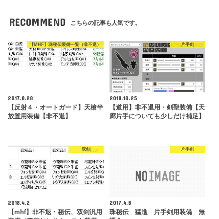
RECOMMEND
こちらの記事も人気です。
【MHF】珠秘伝装備一覧（非不退）
片手剣
2017.8.28
2018.10.25
【反射４・オートガード】天槍半
【道用】非不退用・剣聖装備【天
放置用装備【非不退】
廊片手についても少しだけ補足】
双剣
片手剣
2018.4.2
2017.4.8
【mhf】非不退・秘伝、双剣汎用
珠秘伝 猛進 片手剣用装備 無