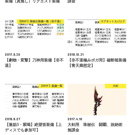
装備（真無し）リクエスト装備
課金
【MHF】珠秘伝装備一覧（非不退）
マグネットスパイク
2017.8.30
2018.12.31
【劇物・変撃】刀神用装備【非不
【非不退極みボガ用】磁斬槌装備
退】
【青天廊想定】
【MHF】装備一覧
大剣
2018.8.27
2017.4.10
【激励3・紫喝】絶望笛装備【上
大剣用 珠秘伝 闘覇、抜納術
ディスでも参加可】
無課金