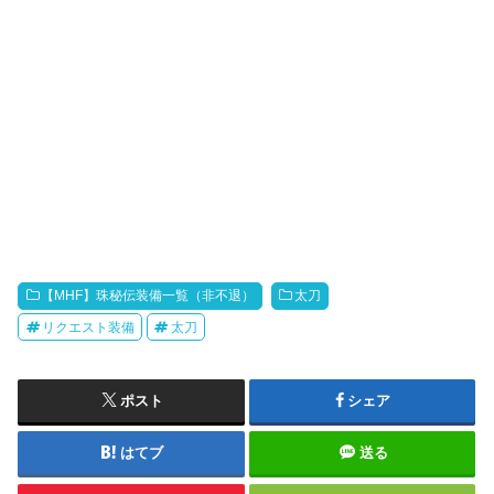
【MHF】珠秘伝装備一覧（非不退）
太刀
リクエスト装備
太刀
ポスト
シェア
はてブ
送る