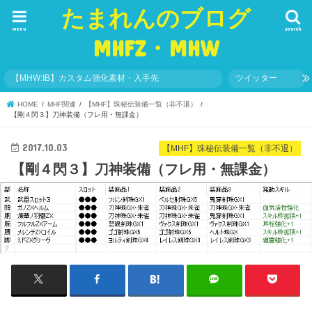
たまれんのブログ
menu
search
MHFZ・MHW
【MHW:IB】カスタム強化素材・入手先
ツイッター
HOME
MHF関連
【MHF】珠秘伝装備一覧（非不退）
【剛４閃３】刀神装備（フレ用・無課金）
2017.10.03
【MHF】珠秘伝装備一覧（非不退）
【剛４閃３】刀神装備（フレ用・無課金）