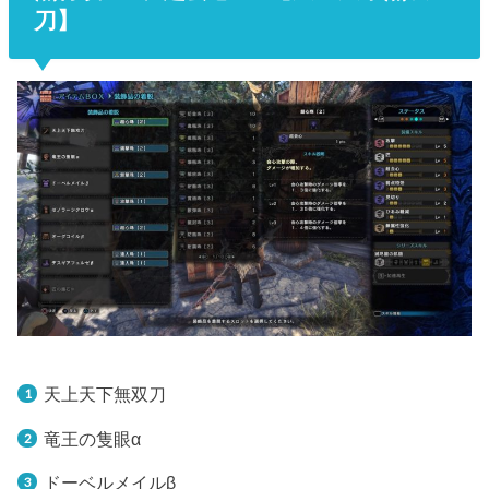
刀】
天上天下無双刀
竜王の隻眼α
ドーベルメイルβ