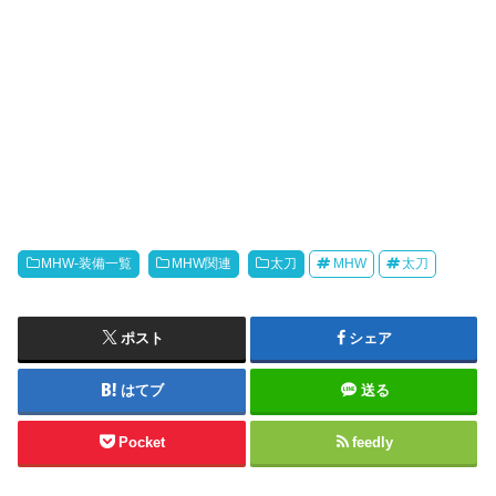
MHW-装備一覧
MHW関連
太刀
MHW
太刀
ポスト
シェア
はてブ
送る
Pocket
feedly