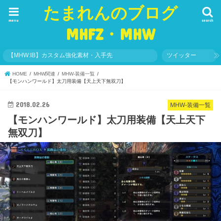
たまれんのブログ
menu
search
MHFZ・MHW
【MHW:IB】カスタム強化素材・入手先
ツイッター
HOME
MHW関連
MHW-装備一覧
【モンハンワールド】太刀用装備【天上天下無双刀】
2018.02.26
MHW-装備一覧
【モンハンワールド】太刀用装備【天上天下
無双刀】