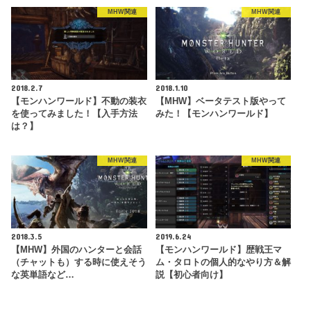
MHW関連
MHW関連
2018.2.7
2018.1.10
【モンハンワールド】不動の装衣
【MHW】ベータテスト版やって
を使ってみました！【入手方法
みた！【モンハンワールド】
は？】
MHW関連
MHW関連
2018.3.5
2019.6.24
【MHW】外国のハンターと会話
【モンハンワールド】歴戦王マ
（チャットも）する時に使えそう
ム・タロトの個人的なやり方＆解
な英単語など…
説【初心者向け】