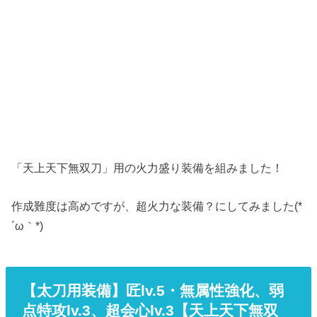
「天上天下無双刀」用の火力盛り装備を組みました！
作成難度は高めですが、超火力な装備？にしてみました(*
´ω｀*)
【太刀用装備】匠lv.5・無属性強化、弱
点特攻lv.3、超会心lv.3【天上天下無双