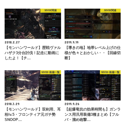
MHW関連
MHW関連
2018.2.27
2019.9.19
【モンハンワールド】歴戦ヴァル
【導きの地】地帯レベル上げの仕
ハザク3分台討伐！記念に動画に
様が色々とおかしい・・【回線切
したよ！【チ…
断】
MHW-装備一覧
MHW-装備一覧
2018.3.29
2019.9.26
【モンハンワールド】双剣用、耳
【起爆竜抗の効果時間も】ガンラ
栓lv.5・フロンティア元ガチ勢
ンス用汎用装備3種まとめ【フル
SNOOP…
バ・溜め砲撃…