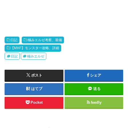
日記
極みエルゼ考察、装備
【MHF】モンスター攻略、詳細
日記
極みエルゼ
ポスト
シェア
はてブ
送る
Pocket
feedly