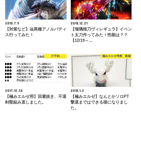
2018.7.9
2018.12.21
【対策など】辿異種アノルパティ
【瑠璃煌刀ヴィレギュラ】イベン
ス行ってみた！
ト太刀作ってみた！性能は？？
【12/19～…
片手剣
極みエルゼ考察、装備
2017.12.30
2018.1.2
【極みエルゼ用】回避抜き、不退
【極みエルゼ】なんとかソロPT
剣聖組み直しました。
撃退まではできる様になりまし
た。