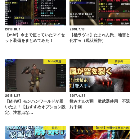
2019.10.7
2018.7.18
【mhf】今まで使っていたマイセ
【極ラヴィ】たまれん氏、地雷と
ット装備をまとめてみた！
化すｗ（現状報告）
MHW関連
片手剣
2018.1.27
2017.4.28
【MHW】モンハンワールドが届
極みナルガ用 歌武器使用 不退
いたよ！【おすすめオプション設
片手剣
定、注意点な…
日記
【MHF】今週やる事まとめ