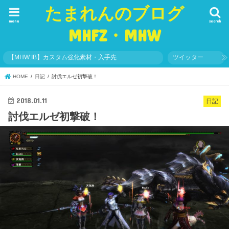
たまれんのブログ
menu
search
MHFZ・MHW
【MHW:IB】カスタム強化素材・入手先
ツイッター
HOME
日記
討伐エルゼ初撃破！
2018.01.11
日記
討伐エルゼ初撃破！