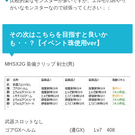
比較的楽なモンスターが多いですが、エルゼのみやっ
かいなモンスターなので頑張ってください；；
その次はこちらを目指すと良いか
も・・？【イベント珠使用ver】
MHSX2G 装備クリップ 剣士(男)
武器スロットなし
ゴアGXヘルム (遷GX) Lv7 408