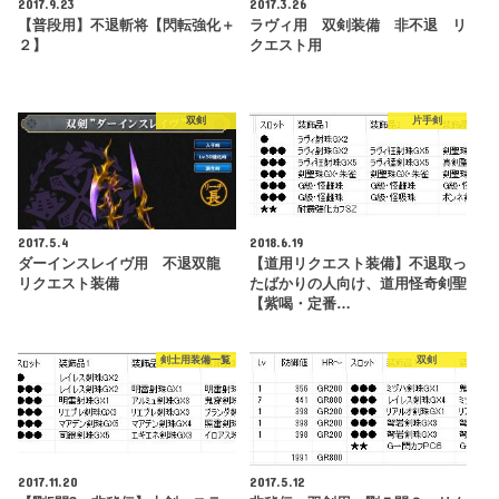
2017.9.23
2017.3.26
【普段用】不退斬将【閃転強化＋
ラヴィ用 双剣装備 非不退 リ
２】
クエスト用
双剣
片手剣
2017.5.4
2018.6.19
ダーインスレイヴ用 不退双龍
【道用リクエスト装備】不退取っ
リクエスト装備
たばかりの人向け、道用怪奇剣聖
【紫喝・定番…
剣士用装備一覧
双剣
2017.11.20
2017.5.12