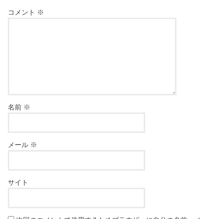
コメント
※
名前
※
メール
※
サイト