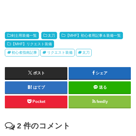
剣士用装備一覧
太刀
【MHF】初心者用記事＆装備一覧
【MHF】リクエスト装備
初心者指南記事
リクエスト装備
太刀
ポスト
シェア
はてブ
送る
Pocket
feedly
2
件のコメント