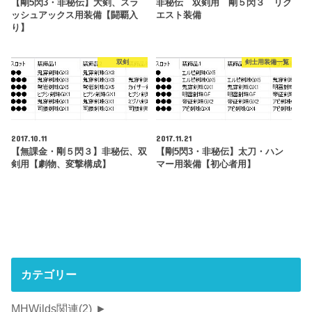
【剛5閃3・非秘伝】大剣、スラ
非秘伝 双剣用 剛５閃３ リク
ッシュアックス用装備【闘覇入
エスト装備
り】
双剣
剣士用装備一覧
2017.10.11
2017.11.21
【無課金・剛５閃３】非秘伝、双
【剛5閃3・非秘伝】太刀・ハン
剣用【劇物、変撃構成】
マー用装備【初心者用】
カテゴリー
MHWilds関連
(2)
►