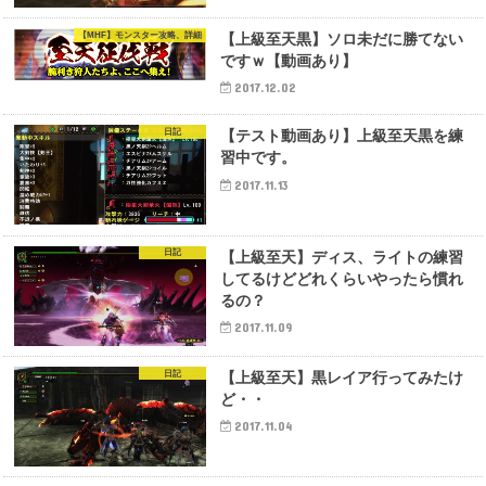
【MHF】モンスター攻略、詳細
【上級至天黒】ソロ未だに勝てない
ですｗ【動画あり】
2017.12.02
日記
【テスト動画あり】上級至天黒を練
習中です。
2017.11.13
日記
【上級至天】ディス、ライトの練習
してるけどどれくらいやったら慣れ
るの？
2017.11.09
日記
【上級至天】黒レイア行ってみたけ
ど・・
2017.11.04