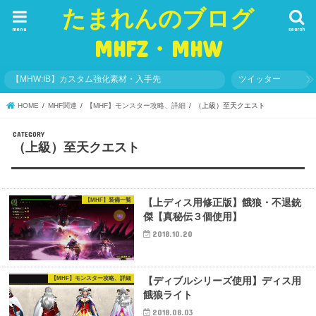
たまれんのブログ
menu
search
MHFZ・MHW
【MHW:IB】カスタム強化素材・入手先
ツイッター
HOME
MHF関連
【MHF】モンスター攻略、詳細
（上級）至天クエスト
（上級）至天クエスト
【MHF】装備一覧
【上ディス用修正版】餓狼・不退銃
傑【真秘伝３個使用】
2018.10.20
【MHF】モンスター攻略、詳細
【ディブルシリーズ使用】ディス用
餓狼ライト
2018.08.03