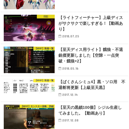
日記
【ライトフィーチャー】上級ディス
がサクサクで楽しすぎる！【動画あ
り】
2018.07.25
【MHF】装備一覧
【至天ディス用ライト】餓狼・不退
銃傑更新しました【空隙・一点突
破・餓狼+2】
2018.05.16
【MHF】装備一覧
【ばくさんシミュ4】黒・ソロ用 不
退斬将更新【上級至天黒】
2017.12.14
【MHF】モンスター攻略、詳細
【至天の黒鎖100個】シジル生産し
てみました。【動画あり】
2017.12.08