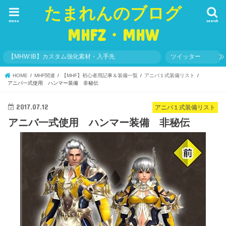
たまれんのブログ
menu
search
MHFZ・MHW
【MHW:IB】カスタム強化素材・入手先
ツイッター
HOME
MHF関連
【MHF】初心者用記事＆装備一覧
アニバ１式装備リスト
アニバ一式使用 ハンマー装備 非秘伝
2017.07.12
アニバ１式装備リスト
アニバ一式使用 ハンマー装備 非秘伝