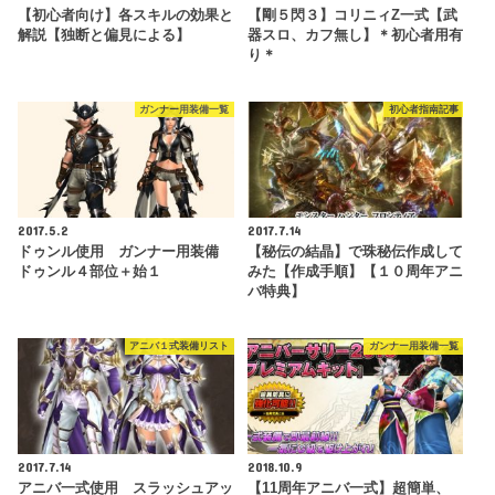
【初心者向け】各スキルの効果と
【剛５閃３】コリニィZ一式【武
解説【独断と偏見による】
器スロ、カフ無し】＊初心者用有
り＊
ガンナー用装備一覧
初心者指南記事
2017.5.2
2017.7.14
ドゥンル使用 ガンナー用装備
【秘伝の結晶】で珠秘伝作成して
ドゥンル４部位＋始１
みた【作成手順】【１０周年アニ
バ特典】
アニバ１式装備リスト
ガンナー用装備一覧
2017.7.14
2018.10.9
アニバ一式使用 スラッシュアッ
【11周年アニバ一式】超簡単、