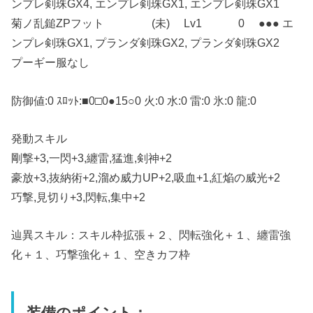
ンプレ剣珠GX4, エンプレ剣珠GX1, エンプレ剣珠GX1
菊ノ乱鎚ZPフット (未) Lv1 0 ●●● エ
ンプレ剣珠GX1, プランダ剣珠GX2, プランダ剣珠GX2
プーギー服なし
防御値:0 ｽﾛｯﾄ:■0□0●15○0 火:0 水:0 雷:0 氷:0 龍:0
発動スキル
剛撃+3,一閃+3,纏雷,猛進,剣神+2
豪放+3,抜納術+2,溜め威力UP+2,吸血+1,紅焔の威光+2
巧撃,見切り+3,閃転,集中+2
辿異スキル：スキル枠拡張＋２、閃転強化＋１、纏雷強
化＋１、巧撃強化＋１、空きカフ枠
装備のポイント：