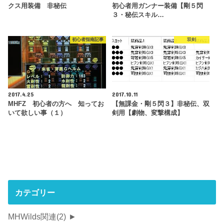
クス用装備 非秘伝
初心者用ガンナー装備【剛５閃
３・秘伝スキル…
初心者指南記事
双剣
2017.4.25
2017.10.11
MHFZ 初心者の方へ 知ってお
【無課金・剛５閃３】非秘伝、双
いて欲しい事（１）
剣用【劇物、変撃構成】
カテゴリー
MHWilds関連
(2)
►