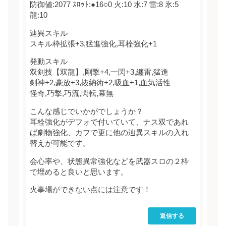
防御値:2077 ｽﾛｯﾄ:●16○0 火:10 水:7 雷:8 氷:5
龍:10
辿異スキル
スキル枠拡張+3,猛進強化,耳栓強化+1
発動スキル
双剣技【双龍】,剛撃+4,一閃+3,纏雷,猛進
剣神+2,豪放+3,抜納術+2,吸血+1,血気活性
怪奇,巧撃,巧流,閃転,幕無
こんな感じでいかがでしょうか？
耳栓強化がデフォで付いていて、ナス双であれ
ば劇物強化、カフで更に他の辿異スキルの入れ
替えが可能です。
会心率や、状態異常強化などを武器スロの２枠
で埋めると良いと思います。
火事場ができない点には注意です！
返信する