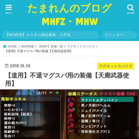
たまれんのブログ
menu
search
MHFZ・MHW
【MHW:IB】カスタム強化素材・入手先
ツイッター
HOME
MHF関連
【MHF】装備一覧
マグネットスパイク
【道用】不退マグスパ用の装備【天廊武器使用】
2018.10.30
マグネットスパイク
【道用】不退マグスパ用の装備【天廊武器使
用】