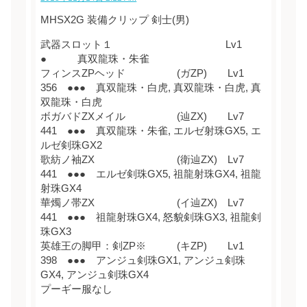
MHSX2G 装備クリップ 剣士(男)
武器スロット１ Lv1
● 真双龍珠・朱雀
フィンスZPヘッド (ガZP) Lv1
356 ●●● 真双龍珠・白虎, 真双龍珠・白虎, 真
双龍珠・白虎
ボガバドZXメイル (辿ZX) Lv7
441 ●●● 真双龍珠・朱雀, エルゼ射珠GX5, エ
ルゼ剣珠GX2
歌紡ノ袖ZX (衛辿ZX) Lv7
441 ●●● エルゼ剣珠GX5, 祖龍射珠GX4, 祖龍
射珠GX4
華燭ノ帯ZX (イ辿ZX) Lv7
441 ●●● 祖龍射珠GX4, 怒貌剣珠GX3, 祖龍剣
珠GX3
英雄王の脚甲：剣ZP※ (キZP) Lv1
398 ●●● アンジュ剣珠GX1, アンジュ剣珠
GX4, アンジュ剣珠GX4
プーギー服なし