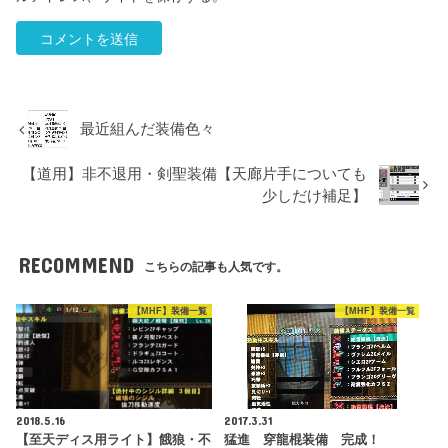
最近組んだ装備色々
【道用】非不退用・剣聖装備【天廊片手についても
少しだけ補足】
RECOMMEND
こちらの記事も人気です。
【MHF】装備一覧
【MHF】装備一覧
2018.5.16
2017.3.31
【至天ディス用ライト】餓狼・不
猛進 穿龍棍装備 完成！