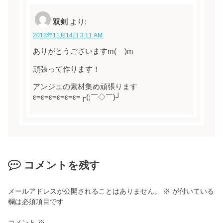
双剣
より:
2018年11月14日 3:11 AM
ありがとうございますm(__)m
頑張って作ります！
アンジュの素材集め頑張ります
ε=ε=ε=ε=ε=ε=┌(;￣◇￣)┘
コメントを残す
メールアドレスが公開されることはありません。
※
が付いている
欄は必須項目です
コメント
※