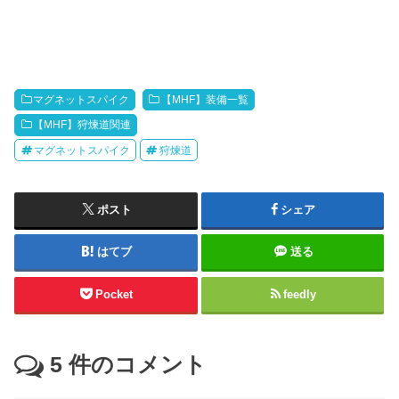
マグネットスパイク
【MHF】装備一覧
【MHF】狩煉道関連
マグネットスパイク
狩煉道
ポスト
シェア
はてブ
送る
Pocket
feedly
5
件のコメント