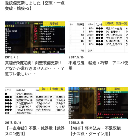
退銃傑更新しました【空隙・一点
突破・餓狼+2】
片手剣
【MHF】装備一覧
2018.4.6
2017.5.16
真秘伝3個完成！剣聖装備更新！
不退弓鬼 猛進＋巧撃 アニバ使
どなたか道行きませんか・・・？
用
道フレ欲しい・・
【MHF】装備一覧
双剣
2017.12.16
2018.2.16
【一点突破】不退・鈍器獣【武器
【MHF】怪奇込み・不退双龍
スロ1使用】
【ナス双・ダーイン用】