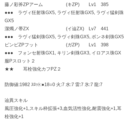
藤ノ彩斧ZPアーム (キZP) Lv1 385
●●● ラヴィ狂射珠GX5, ラヴィ狂射珠GX5, ラヴィ猛剣珠
GX5
潔燭ノ帯ZX (イ辿ZX) Lv7 441
●●● ラヴィ猛剣珠GX5, ラヴィ剣珠GX5, ボンネ剣珠GX5
ピンビZPフット (ガZP) Lv1 398
●●● フォンセ射珠GX1, キリン剣珠GX3, イロアス珠GX
服Pスロット２
★★ 耳栓強化カフPZ２
防御値:1982 ｽﾛｯﾄ:●18○0 火:7 水:7 雷:7 氷:7 龍:7
辿異スキル
風圧強化+1,スキル枠拡張+3,血気活性強化,耐震強化+1,耳
栓強化+1