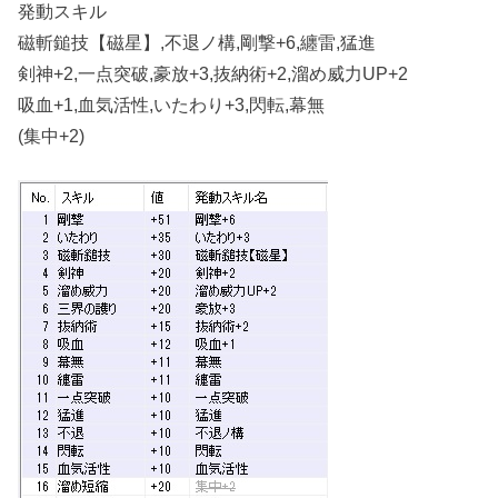
発動スキル
磁斬鎚技【磁星】,不退ノ構,剛撃+6,纏雷,猛進
剣神+2,一点突破,豪放+3,抜納術+2,溜め威力UP+2
吸血+1,血気活性,いたわり+3,閃転,幕無
(集中+2)