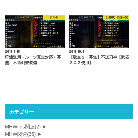
片手剣
【MHF】装備一覧
2017.7.18
2017.10.9
狩煉道用（ルーツ完全対応）幕
【吸血２・幕無】不退刀神【武器
無、不退剣聖装備
スロ２使用】
カテゴリー
MHWilds関連
(2)
►
MHW関連
(36)
►