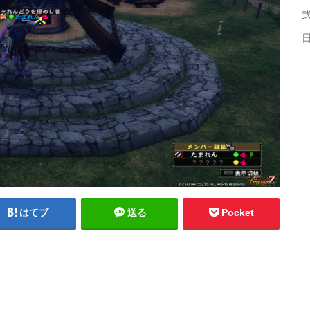
弐
はてブ
送る
Pocket