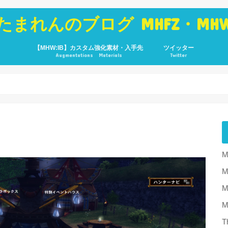
たまれんのブログ MHFZ・MH
【MHW:IB】カスタム強化素材・入手先
ツイッター
Augmentations Materials
Twitter
M
M
T