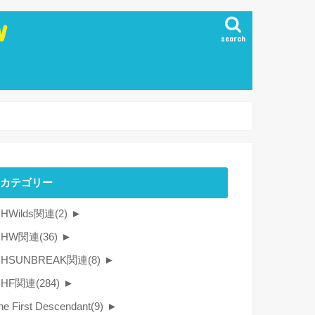
W
search
カテゴリー
HWilds関連
(2)
►
MHW関連
(36)
►
HSUNBREAK関連
(8)
►
MHF関連
(284)
►
he First Descendant
(9)
►