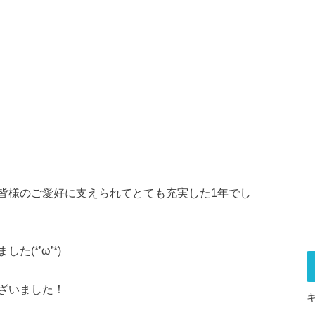
皆様のご愛好に支えられてとても充実した1年でし
(*’ω’*)
ございました！