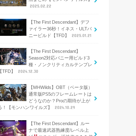
2025.02.22
【The First Descendant】デフ
ァイラー36秒！イネス・ULTバ
ニービルド【TFD】
2025.01.21
【The First Descendant】
Season2対応バニー用ビルド3
種・ノンクリティカルテンプレ
【TFD】
2024.12.30
【MHWilds】OBT（ベータ版）
通常版PS5のフレームレートは
どうなのか？Proの期待が上が
る！【モンハンワイルズ】
2024.10.29
【The First Descendant】ルー
ナで最速武器熟練度/レベル上