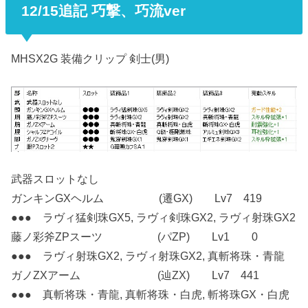
12/15追記 巧撃、巧流ver
MHSX2G 装備クリップ 剣士(男)
武器スロットなし
ガンキンGXヘルム (遷GX) Lv7 419
●●● ラヴィ猛剣珠GX5, ラヴィ剣珠GX2, ラヴィ射珠GX2
藤ノ彩斧ZPスーツ (パZP) Lv1 0
●●● ラヴィ射珠GX2, ラヴィ射珠GX2, 真斬将珠・青龍
ガノZXアーム (辿ZX) Lv7 441
●●● 真斬将珠・青龍, 真斬将珠・白虎, 斬将珠GX・白虎