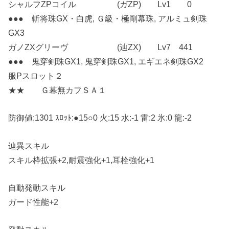
シャルフZPコイル (ガZP) Lv1 0
●●● 斬将珠GX・白虎, Ｇ級・極剛幕珠, アルミュ剣珠
GX3
ガノZXグリーヴ (辿ZX) Lv7 441
●●● 鬼穿剣珠GX1, 鬼穿剣珠GX1, エギエネ剣珠GX2
服Pスロット２
★★ Ｇ幕無カフＳＡ１
防御値:1301 ｽﾛｯﾄ:●15○0 火:15 水:-1 雷:2 氷:0 龍:-2
辿異スキル
スキル枠拡張+2,耐震強化+1,耳栓強化+1
自動発動スキル
ガード性能+2