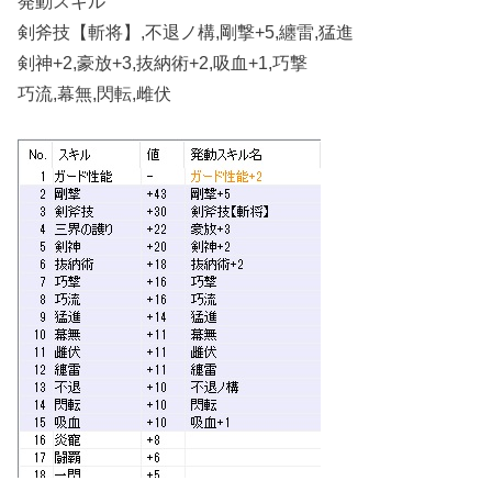
発動スキル
剣斧技【斬将】,不退ノ構,剛撃+5,纏雷,猛進
剣神+2,豪放+3,抜納術+2,吸血+1,巧撃
巧流,幕無,閃転,雌伏