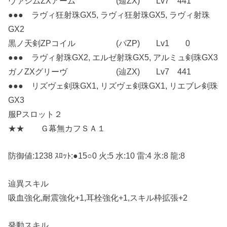
ヴァシムZXアーム (辿ZX) Lv7 441
●●● ラヴィ狂射珠GX5, ラヴィ狂射珠GX5, ラヴィ射珠
GX2
黒ノ天剣ZPコイル (パZP) Lv1 0
●●● ラヴィ射珠GX2, エルゼ射珠GX5, アルミュ剣珠GX3
ガノZXグリーヴ (辿ZX) Lv7 441
●●● リズヴェ剣珠GX1, リズヴェ剣珠GX1, リエブレ剣珠
GX3
服Pスロット２
★★ Ｇ幕無カフＳＡ１
防御値:1238 ｽﾛｯﾄ:●15○0 火:5 水:10 雷:4 氷:8 龍:8
辿異スキル
吸血強化,耐震強化+1,耳栓強化+1,スキル枠拡張+2
発動スキル