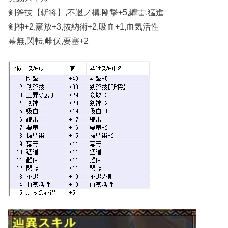
剣斧技【斬将】,不退ノ構,剛撃+5,纏雷,猛進
剣神+2,豪放+3,抜納術+2,吸血+1,血気活性
幕無,閃転,雌伏,要塞+2