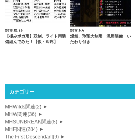
2018.12.26
2017.6.4
【極みボガ用】双剣、ライト用装
燦然、玲瓏大剣用 汎用装備 い
備組んでみた！【仮・即席】
たわり付き
カテゴリー
MHWilds関連
(2)
►
MHW関連
(36)
►
MHSUNBREAK関連
(8)
►
MHF関連
(284)
►
The First Descendant
(9)
►