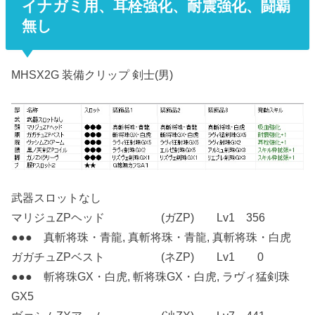
イナガミ用、耳栓強化、耐震強化、闘覇
無し
MHSX2G 装備クリップ 剣士(男)
武器スロットなし
マリジュZPヘッド (ガZP) Lv1 356
●●● 真斬将珠・青龍, 真斬将珠・青龍, 真斬将珠・白虎
ガガチュZPベスト (ネZP) Lv1 0
●●● 斬将珠GX・白虎, 斬将珠GX・白虎, ラヴィ猛剣珠
GX5