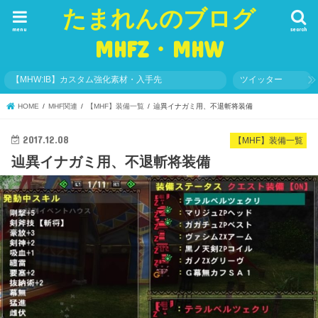
たまれんのブログ
menu
search
MHFZ・MHW
【MHW:IB】カスタム強化素材・入手先
ツイッター
HOME
MHF関連
【MHF】装備一覧
辿異イナガミ用、不退斬将装備
2017.12.08
【MHF】装備一覧
辿異イナガミ用、不退斬将装備