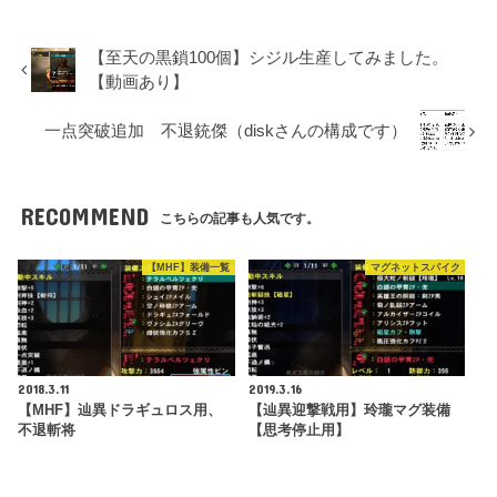
【至天の黒鎖100個】シジル生産してみました。
【動画あり】
一点突破追加 不退銃傑（diskさんの構成です）
RECOMMEND
こちらの記事も人気です。
【MHF】装備一覧
マグネットスパイク
2018.3.11
2019.3.16
【MHF】辿異ドラギュロス用、
【辿異迎撃戦用】玲瓏マグ装備
不退斬将
【思考停止用】