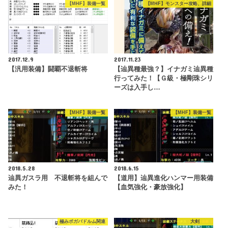
【MHF】装備一覧
【MHF】モンスター攻略、詳細
2017.12.9
2017.11.23
【汎用装備】闘覇不退斬将
【辿異種最強？】イナガミ辿異種
行ってみた！【Ｇ級・極剛珠シリ
ーズは入手し…
【MHF】装備一覧
【MHF】装備一覧
2018.5.28
2018.6.15
辿異ガスラ用 不退斬将を組んで
【道用】辿異進化ハンマー用装備
みた！
【血気強化・豪放強化】
極みボガバドルム関連
大剣